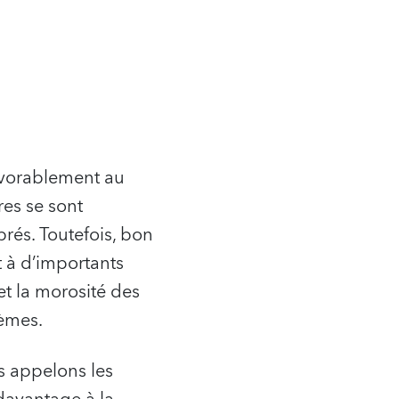
avorablement au
res se sont
brés. Toutefois, bon
t à d’importants
 et la morosité des
èmes.
 appelons les