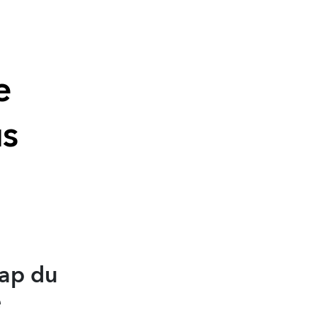
e
us
cap du
e