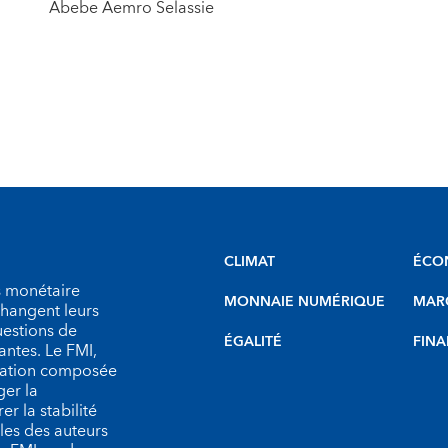
Abebe Aemro Selassie
CLIMAT
ÉCO
s monétaire
MONNAIE NUMÉRIQUE
MARC
échangent leurs
uestions de
ÉGALITÉ
FINA
antes. Le FMI,
isation composée
er la
r la stabilité
les des auteurs