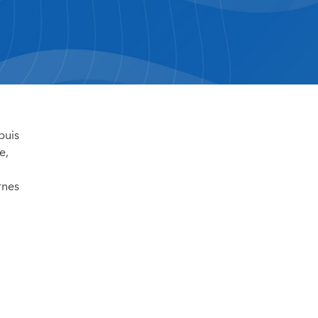
puis
e,
rnes