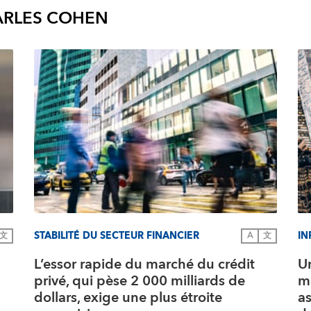
RLES COHEN
STABILITÉ DU SECTEUR FINANCIER
IN
文
A
文
L’essor rapide du marché du crédit
Un
privé, qui pèse 2 000 milliards de
m
dollars, exige une plus étroite
as