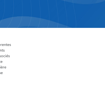
érentes
nts
sociés
te
ière
me