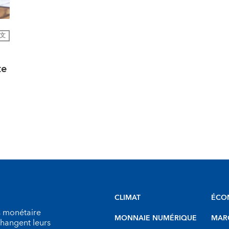
文
te
CLIMAT
ÉCO
s monétaire
MONNAIE NUMÉRIQUE
MARC
échangent leurs