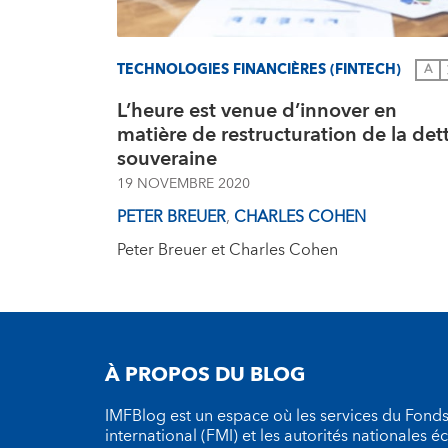
TECHNOLOGIES FINANCIÈRES (FINTECH)
A
L’heure est venue d’innover en
matière de restructuration de la det
souveraine
19 NOVEMBRE 2020
PETER BREUER
,
CHARLES COHEN
Peter Breuer et Charles Cohen
À PROPOS DU BLOG
IMFBlog est un espace où les services du Fond
international (FMI) et les autorités nationales 