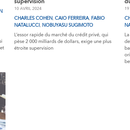
supervision
d
10 AVRIL 2024
19
AN
CHARLES COHEN
,
CAIO FERREIRA
,
FABIO
C
NATALUCCI
,
NOBUYASU SUGIMOTO
N
L’essor rapide du marché du crédit privé, qui
La
si
pèse 2 000 milliards de dollars, exige une plus
de
et
étroite supervision
ba
or
be