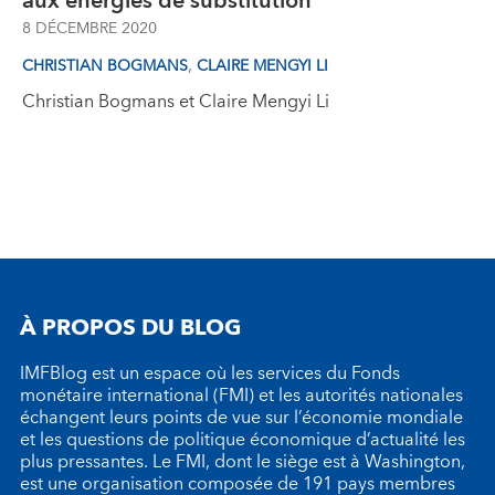
aux énergies de substitution
8 DÉCEMBRE 2020
,
CHRISTIAN BOGMANS
CLAIRE MENGYI LI
Christian Bogmans et Claire Mengyi Li
À PROPOS DU BLOG
IMFBlog est un espace où les services du Fonds
monétaire international (FMI) et les autorités nationales
échangent leurs points de vue sur l’économie mondiale
et les questions de politique économique d’actualité les
plus pressantes. Le FMI, dont le siège est à Washington,
est une organisation composée de 191 pays membres