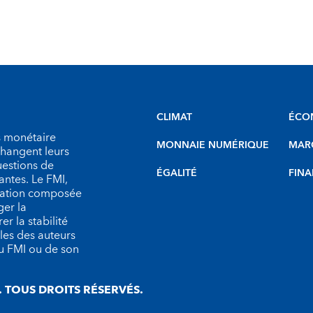
CLIMAT
ÉCO
s monétaire
MONNAIE NUMÉRIQUE
MARC
échangent leurs
uestions de
ÉGALITÉ
FINA
antes. Le FMI,
isation composée
er la
r la stabilité
les des auteurs
du FMI ou de son
 TOUS DROITS RÉSERVÉS.