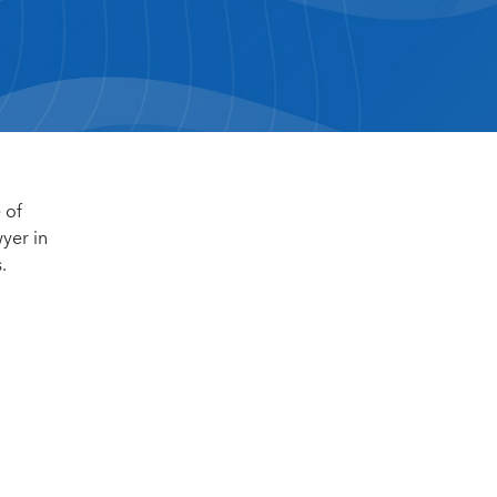
 of
yer in
.