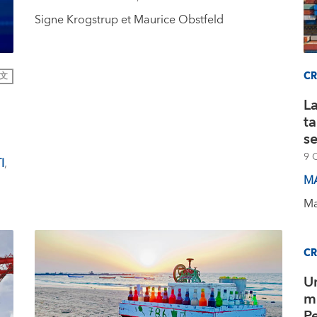
Signe Krogstrup et Maurice Obstfeld
CR
文
La
t
se
9 
I
,
M
Ma
CR
U
mu
P