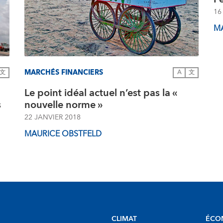
16
M
MARCHÉS FINANCIERS
文
A
文
Le point idéal actuel n’est pas la «
s
nouvelle norme »
22 JANVIER 2018
MAURICE OBSTFELD
CLIMAT
ÉCO