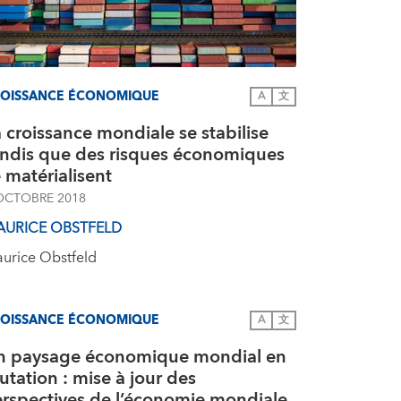
OISSANCE ÉCONOMIQUE
A
文
 croissance mondiale se stabilise
andis que des risques économiques
 matérialisent
OCTOBRE 2018
AURICE OBSTFELD
urice Obstfeld
OISSANCE ÉCONOMIQUE
A
文
n paysage économique mondial en
tation : mise à jour des
erspectives de l’économie mondiale