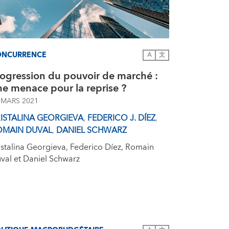
ONCURRENCE
A
文
rogression du pouvoir de marché :
e menace pour la reprise ?
 MARS 2021
ISTALINA GEORGIEVA
,
FEDERICO J. DÍEZ
,
OMAIN DUVAL
,
DANIEL SCHWARZ
istalina Georgieva, Federico Díez, Romain
val et Daniel Schwarz