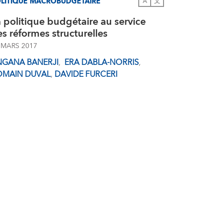
LITIQUE MACROBUDGÉTAIRE
A
文
 politique budgétaire au service
s réformes structurelles
 MARS 2017
NGANA BANERJI
,
ERA DABLA-NORRIS
,
OMAIN DUVAL
,
DAVIDE FURCERI