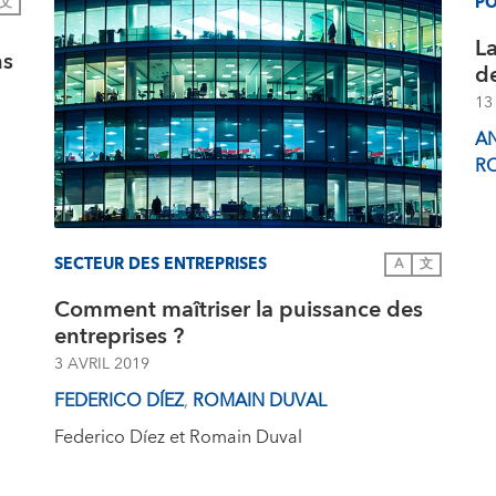
PO
文
La
ns
de
13
A
R
SECTEUR DES ENTREPRISES
A
文
Comment maîtriser la puissance des
entreprises ?
3 AVRIL 2019
FEDERICO DÍEZ
,
ROMAIN DUVAL
Federico Díez et Romain Duval