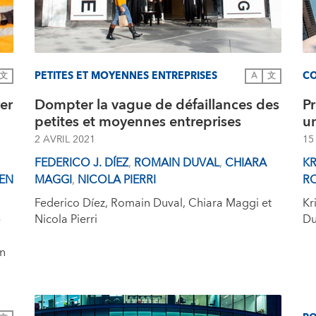
PETITES ET MOYENNES ENTREPRISES
C
文
A
文
er
Dompter la vague de défaillances des
P
petites et moyennes entreprises
un
2 AVRIL 2021
15
FEDERICO J. DÍEZ
,
ROMAIN DUVAL
,
CHIARA
KR
EN
MAGGI
,
NICOLA PIERRI
R
Federico Díez, Romain Duval, Chiara Maggi et
Kr
Nicola Pierri
Du
e
un