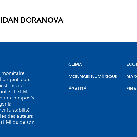
ZHDAN BORANOVA
CLIMAT
ÉCO
s monétaire
MONNAIE NUMÉRIQUE
MARC
échangent leurs
uestions de
ÉGALITÉ
FINA
antes. Le FMI,
isation composée
er la
r la stabilité
les des auteurs
du FMI ou de son