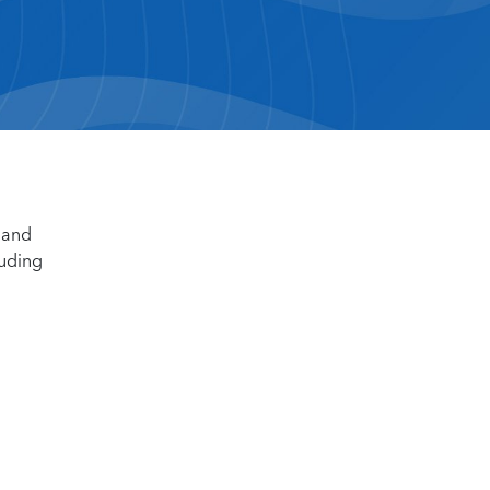
 and
luding