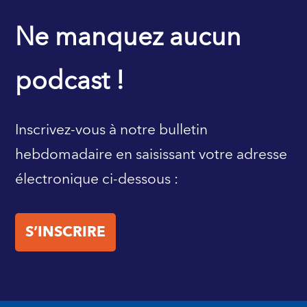
PAGE D’ACCUEIL DU FMI
Ne manquez aucun
podcast !
Inscrivez-vous à notre bulletin
hebdomadaire en saisissant votre adresse
électronique ci-dessous :
S’INSCRIRE