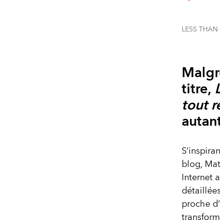
LESS THAN
Malgr
titre,
L
tout r
autant
S’inspiran
blog, Mat
Internet 
détaillée
proche d’
transform