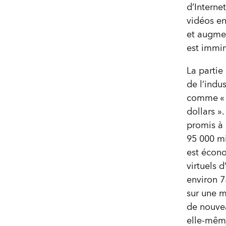
d’Interne
vidéos en 
et augmen
est immin
La partie
de l’indu
comme « u
dollars »
promis à 
95 000 mi
est écon
virtuels 
environ 7
sur une m
de nouvea
elle-même