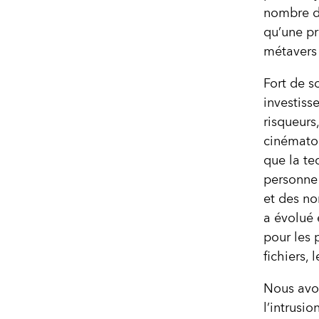
nombre de
qu’une pr
métavers 
Fort de s
investiss
risqueurs
cinématog
que la te
personne 
et des no
a évolué 
pour les 
fichiers,
Nous avon
l’intrusi