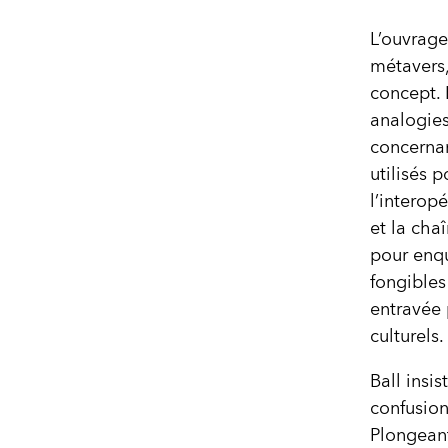
L’ouvrage
métavers,
concept. B
analogie
concernan
utilisés 
l’interop
et la cha
pour enqu
fongibles
entravée 
culturels.
Ball insis
confusion
Plongeant