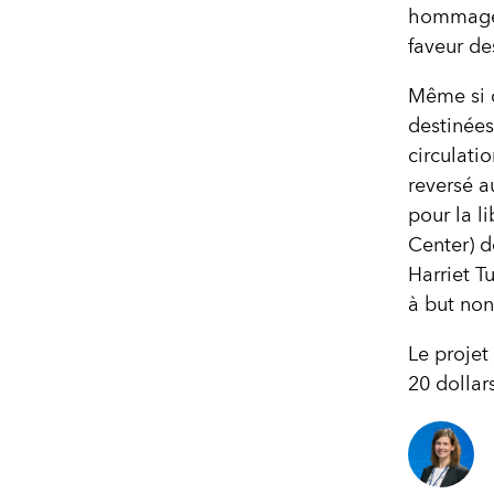
hommage 
faveur de
Même si c
destinées
circulati
reversé a
pour la l
Center) d
Harriet T
à but non
Le projet 
20 dollar