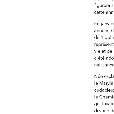
figurera 
cette ann
En janvier
annoncé l
de 1 doll
représent
vie et de
a été ado
naissance
Née escla
le Maryla
audacieux
le Chemin
qui fuyai
dizaine d