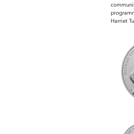
communiq
programm
Harriet T