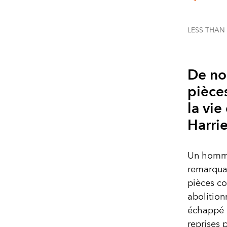
LESS THAN
De no
pièce
la vie
Harri
Un hommag
remarquab
pièces co
abolition
échappé à
reprises 