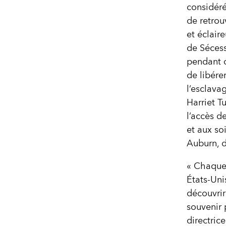
considér
de retrouv
et éclair
de Sécess
pendant c
de libére
l’esclava
Harriet T
l’accès d
et aux so
Auburn, d
« Chaque 
États-Uni
découvrir
souvenir p
directric