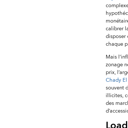
complexe
hypothéca
monétaire
calibrer 
disposer 
chaque p
Mais l’inf
zonage ne
prix, l’ar
Chady El
souvent d
illicites
des march
d’accessi
Load