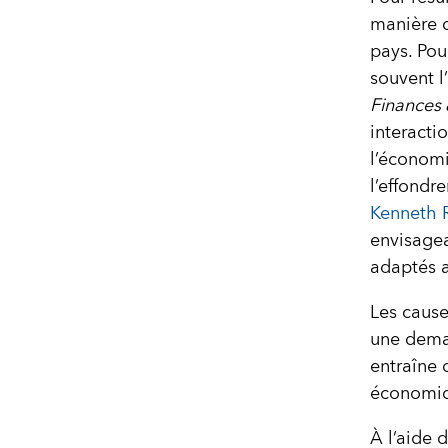
manière d
pays. Pou
souvent l
Finances
interacti
l’économi
l’effondr
Kenneth 
envisagea
adaptés 
Les cause
une deman
entraîne 
économiqu
À l’aide