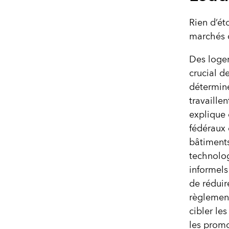
Rien d’ét
marchés d
Des loge
crucial d
détermine
travaille
explique
fédéraux 
bâtiments
technolog
informels
de réduir
règlement
cibler le
les promo