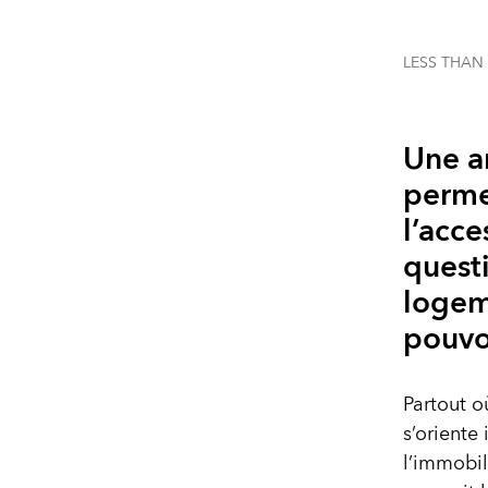
LESS THAN
Une a
perme
l’acce
quest
logem
pouvo
Partout o
s’oriente
l’immobil