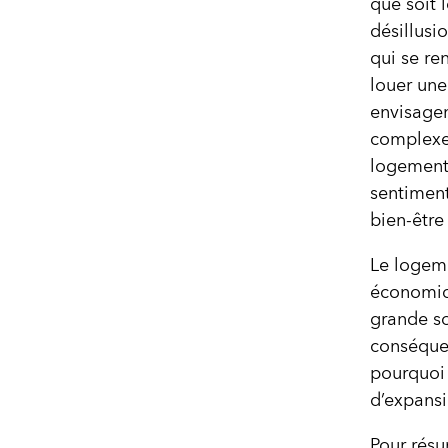
que soit 
désillusi
qui se re
louer un
envisagen
complexes
logement 
sentiment
bien-être
Le logeme
économiqu
grande s
conséquen
pourquoi 
d’expansi
Pour résu