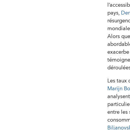
l’accessib
pays,
Den
résurgenc
mondiale
Alors que
abordable
exacerbe 
témoignen
déroulées
Les taux 
Marijn B
analysent
particuli
entre les 
consomm
Biljanovs