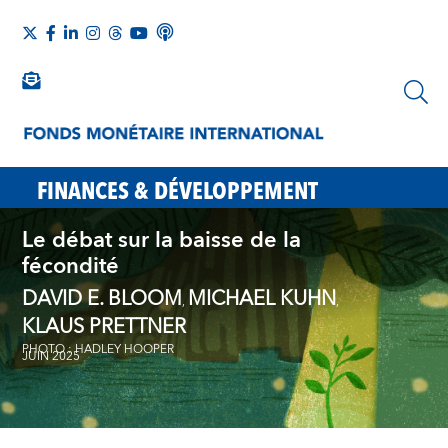
FINANCES & DÉVELOPPEMENT
Le débat sur la baisse de la
fécondité
DAVID E. BLOOM
MICHAEL KUHN
,
,
KLAUS PRETTNER
PHOTO : HADLEY HOOPER
JUIN 2025