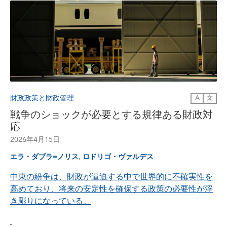
財政政策と財政管理
A
文
戦争のショックが必要とする規律ある財政対
応
2026年4月15日
,
エラ・ダブラ=ノリス
ロドリゴ・ヴァルデス
中東の紛争は、財政が逼迫する中で世界的に不確実性を
高めており、将来の安定性を確保する政策の必要性が浮
き彫りになっている。