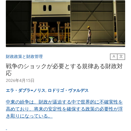
財政政策と財政管理
A
文
戦争のショックが必要とする規律ある財政対
応
2026年4月15日
,
エラ・ダブラ=ノリス
ロドリゴ・ヴァルデス
中東の紛争は、財政が逼迫する中で世界的に不確実性を
高めており、将来の安定性を確保する政策の必要性が浮
き彫りになっている。