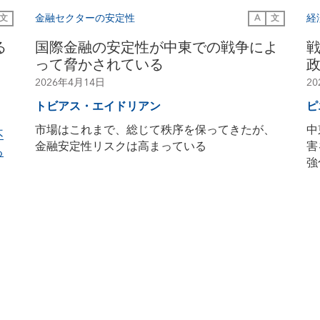
金融セクターの安定性
経
文
A
文
る
国際金融の安定性が中東での戦争によ
って脅かされている
2026年4月14日
2
トビアス・エイドリアン
ピ
市場はこれまで、総じて秩序を保ってきたが、
中
不
金融安定性リスクは高まっている
害
る
強