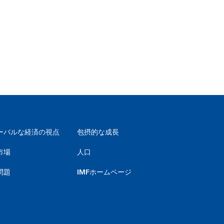
ーバルな経済の視点
包摂的な成長
市場
人口
問題
IMFホームページ