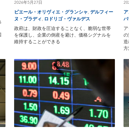
2026年5月27日
2
ピエール・オリヴィエ・グランシャ
,
デルフィー
ア
ヌ・プラディ
,
ロドリゴ・ヴァルデス
バ
れ
。
政府は、財政を圧迫することなく、脆弱な世帯
ア
国
を保護し、企業の倒産を避け、価格シグナルを
の
維持することができる
造
方