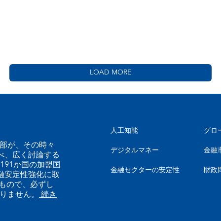
LOAD MORE
人工知能
グロ
幹部が、その時々
デジタルマネー
金融
べ、広く討論する
191か国の加盟国
金融セクターの安定性
財政
融安定性強化に取
もので、必ずし
ありません。
続き