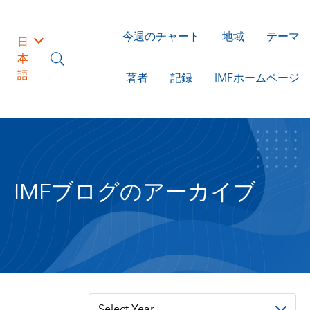
今週のチャート
地域
テーマ
日
本
語
著者
記録
IMFホームページ
IMFブログのアーカイブ
Select Year