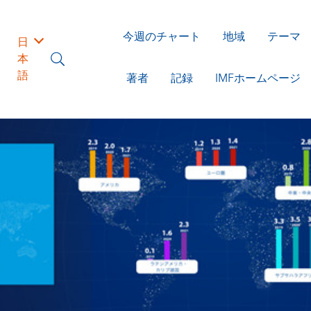
今週のチャート
地域
テーマ
日
本
語
著者
記録
IMFホームページ