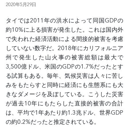
2020年5月29日
タイでは
2011
年の洪水によって同国
GDP
の
約
10%
に上る損害が発生した。これは国内外
で失われた経済活動による間接的被害を考慮
していない数字だ。
2018
年にカリフォルニア
州で発生した山火事の被害総額は最大で
3,500
億ドル、米国の
GDP
の
1.7%
だったとす
る試算もある。毎年、気候災害は人々に苦し
みをもたらすと同時に経済にも生態系にも大
きなダメージを及ぼしている。こうした災害
が過去
10
年にもたらした直接的被害の合計
は、平均で
1
年あたり約
1.3
兆ドル、世界
GDP
の約
0.2%
だったと推定されている。