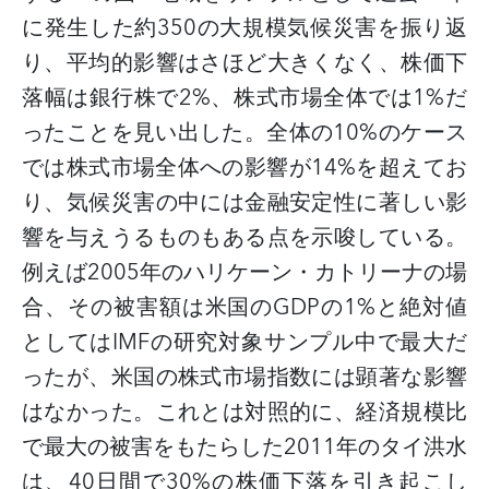
に発生した約
350
の大規模気候災害を振り返
り、平均的影響はさほど大きくなく、株価下
落幅は銀行株で
2%
、株式市場全体では
1%
だ
ったことを見い出した。全体の
10%
のケース
では株式市場全体への影響が
14%
を超えてお
り、気候災害の中には金融安定性に著しい影
響を与えうるものもある点を示唆している。
例えば
2005
年のハリケーン・カトリーナの場
合、その被害額は米国の
GDP
の
1%
と絶対値
としては
IMF
の研究対象サンプル中で最大だ
ったが、米国の株式市場指数には顕著な影響
はなかった。これとは対照的に、経済規模比
で最大の被害をもたらした
2011
年のタイ洪水
は、
40
日間で
30%
の株価下落を引き起こし