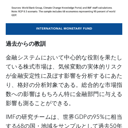
過去からの教訓
金融システムにおいて中心的な役割を果たし
ている株式市場は、気候変動の実体的リスク
が金融安定性に及ぼす影響を分析するにあた
り、格好の分析対象である。総合的な市場指
数への影響はもちろん特に金融部門に与える
影響も測ることができる。
IMF
の研究チームは、世界
GDP
の
95%
に相当
する
68
の国・地域をサンプルとして過去
50
年