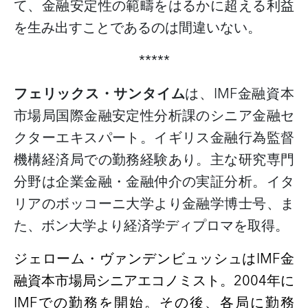
て、金融安定性の範疇をはるかに超える利益
を生み出すことであるのは間違いない。
*****
フェリックス・サンタイム
は、
IMF
金融資本
市場局国際金融安定性分析課のシニア金融セ
クターエキスパート。イギリス金融行為監督
機構経済局での勤務経験あり。主な研究専門
分野は企業金融・金融仲介の実証分析。イタ
リアのボッコーニ大学より金融学博士号、ま
た、ボン大学より経済学ディプロマを取得。
ジェローム・ヴァンデンビュッシュは
IMF
金
融資本市場局シニアエコノミスト。
2004
年に
IMF
での勤務を開始。その後、各局に勤務