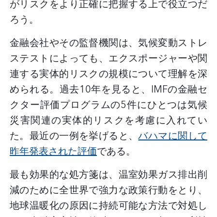
がリスクをより正確に把握する上で役立つだ
ろう。
金融会社やその監督機関は、気候変動ストレ
ステストによっても、エクスポージャーや関
連する実体的リスクの規模について理解を深
められる。過去
10
年を見ると、
IMF
の金融セ
クター評価プログラムの
5
件にひとつは気候
災害関連の実体的リスクを考慮に入れてい
た。最近の一例を挙げると、
バハマに関して
昨年発表された評価
である。
最も効果的な処方箋は、温室効果ガス排出削
減のために全世界で強力な政策行動をとり、
地球温暖化の原因に持続可能な方法で対処し