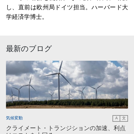
し、直前は欧州局ドイツ担当。ハーバード大
学経済学博士。
最新のブログ
気候変動
A
文
クライメート・トランジションの加速、利点