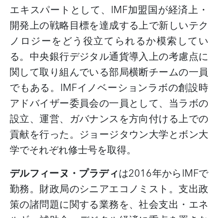
エキスパートとして、
IMF
加盟国が経済上・
開発上の戦略目標を達成する上で新しいテク
ノロジーをどう役立てられるか模索してい
る。中央銀行デジタル通貨導入上の考慮点に
関して取り組んでいる部局横断チームの一員
でもある。
IMF
イノベーションラボの創設時
アドバイザー委員会の一員として、当ラボの
設立、運営、ガバナンスを方向付ける上での
貢献を行った。ジョージタウン大学とボン大
学でそれぞれ修士号を取得。
デルフィーヌ・プラディ
は
2016
年から
IMF
で
勤務。財政局のシニアエコノミスト。支出政
策の諸問題に関する業務を、社会支出・エネ