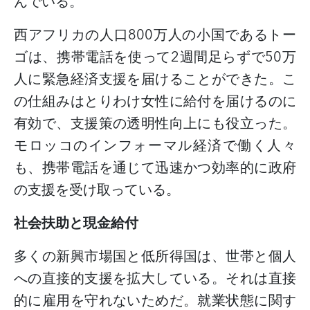
んでいる。
西アフリカの人口
800
万人の小国であるトー
ゴは、携帯電話を使って
2
週間足らずで
50
万
人に緊急経済支援を届けることができた。こ
の仕組みはとりわけ女性に給付を届けるのに
有効で、支援策の透明性向上にも役立った。
モロッコのインフォーマル経済で働く人々
も、携帯電話を通じて迅速かつ効率的に政府
の支援を受け取っている。
社会扶助と現金給付
多くの新興市場国と低所得国は、世帯と個人
への直接的支援を拡大している。それは直接
的に雇用を守れないためだ。就業状態に関す