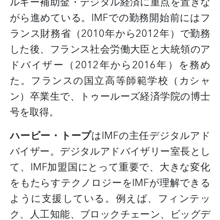
ルギー補助金・デジタル経済に重点を置きな
がら進めている。
IMF
での勤務開始前にはフ
ランス財務省（
2010
年から
2012
年）で勤務
した後、フランス社会労働大臣と大統領のア
ドバイザー（
2012
年から
2016
年）を務め
た。フランスの国立高等師範学校（カシャ
ン）卒業生で、トゥールーズ経済学院の博士
号を取得。
ハービー・トープ
は
IMF
の主任デジタルアド
バイザー。デジタルアドバイザリー室長とし
て、
IMF
加盟国にとって重要で、大きな変化
をもたらすテクノロジーを
IMF
が理解できる
ように支援している。例えば、フィンテッ
ク、人工知能、ブロックチェーン、ビッグデ