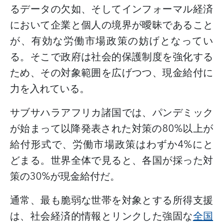
るデータの欠如、そしてインフォーマル経済
において企業と個人の境界が曖昧であること
が、有効な労働市場政策の妨げとなってい
る。そこで政府は社会的保護制度を強化する
ため、その対象範囲を広げつつ、現金給付に
力を入れている。
サブサハラアフリカ諸国では、パンデミック
が始まって以降発表された対策の
80%
以上が
給付形式で、労働市場政策はわずか
4%
にと
どまる。世界全体で見ると、各国が採った対
策の
30%
が現金給付だ。
通常、最も脆弱な世帯を対象とする所得支援
は、社会経済的情報とリンクした強固な
全国