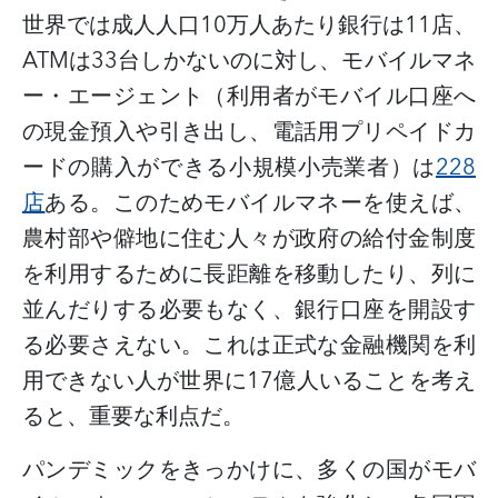
世界では成人人口
10
万人あたり銀行は
11
店、
ATM
は
33
台しかないのに対し、モバイルマネ
ー・エージェント（利用者がモバイル口座へ
の現金預入や引き出し、電話用プリペイドカ
ードの購入ができる小規模小売業者）は
228
店
ある。このためモバイルマネーを使えば、
農村部や僻地に住む人々が政府の給付金制度
を利用するために長距離を移動したり、列に
並んだりする必要もなく、銀行口座を開設す
る必要さえない。これは正式な金融機関を利
用できない人が世界に
17
億人いることを考え
ると、重要な利点だ。
パンデミックをきっかけに、多くの国がモバ