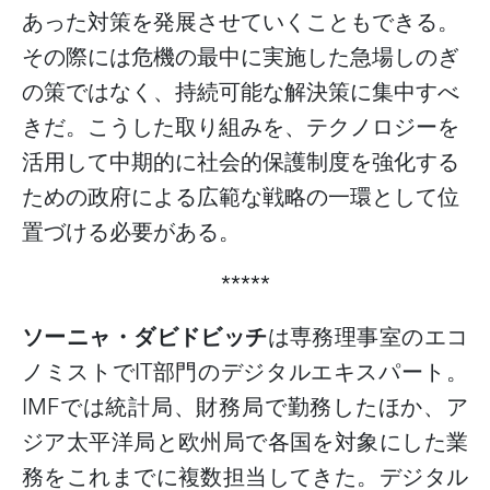
あった対策を発展させていくこともできる。
その際には危機の最中に実施した急場しのぎ
の策ではなく、持続可能な解決策に集中すべ
きだ。こうした取り組みを、テクノロジーを
活用して中期的に社会的保護制度を強化する
ための政府による広範な戦略の一環として位
置づける必要がある。
*****
ソーニャ・ダビドビッチ
は
専務理事室のエコ
ノミストで
IT
部門のデジタルエキスパート。
IMF
では統計局、財務局で勤務したほか、ア
ジア太平洋局と欧州局で各国を対象にした業
務をこれまでに複数担当してきた。デジタル