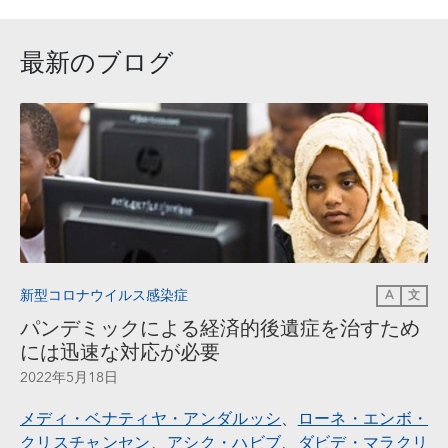
最新のブログ
新型コロナウイルス感染症
A
文
パンデミックによる経済的後遺症を治すため
には迅速な対応が必要
2022年5月18日
メディ・ベナティヤ・アンダルッシ
、
ローネ・エンボ・
クリスチャンセン
、
アシク・ハビブ
、
ダビデ・マラクリ