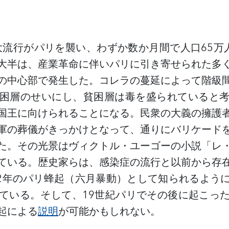
の大流行がパリを襲い、わずか数か月間で人口65万
大半は、産業革命に伴いパリに引き寄せられた多
の中心部で発生した。コレラの蔓延によって階級
困層のせいにし、貧困層は毒を盛られていると
国王に向けられることになる。民衆の大義の擁護
軍の葬儀がきっかけとなって、通りにバリケード
た。その光景はヴィクトル・ユーゴーの小説「レ
ている。歴史家らは、感染症の流行と以前から存
32年のパリ蜂起（六月暴動）として知られるよう
ている。そして、19世紀パリでその後に起こっ
起による
説明
が可能かもしれない。