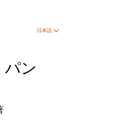
日本語
 パン
著