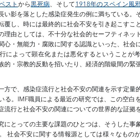
ペスト
から
黒死病
、そして
1918年のスペイン風
長い影を落とした感染症発生の例に満ちている。
転覆し、時には最終的に社会不安を引き起こすこ
の理由としては、不十分な社会的セーフティネッ
関心・無能力・腐敗に関する認識といった、社会
行によって顕在化または悪化するということが
族的・宗教的反動を招いたり、経済的階級間の緊
一方で、感染症流行と社会不安の関連を示す定量
いる。
IMF職員による最近の研究では、この空白
症流行と社会不安の関連についての世界的な証拠
究にとっての主要な課題のひとつは、そうした事
。
社会不安に関する情報源としては様々なもの