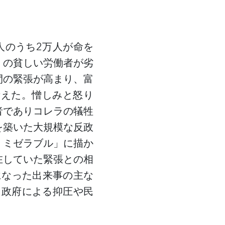
人のうち2万人が命を
くの貧しい労働者が劣
間の緊張が高まり、富
考えた。憎しみと怒り
者でありコレラの犠牲
を築いた大規模な反政
・ミゼラブル」に描か
在していた緊張との相
になった出来事の主な
た政府による抑圧や民