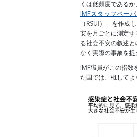
くは低頻度であるか
IMFスタッフペー
（
RSUI）」を作成
安を月ごとに測定す
る社会不安の叙述と
なく実際の事象を捉
IMF職員がこの指
た国では、概してよ