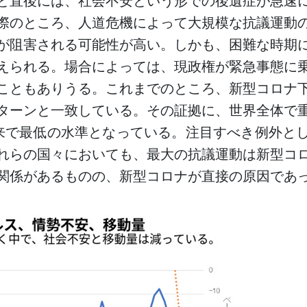
と直後には、社会不安という形での後遺症が急速
際のところ、人道危機によって大規模な抗議運動
が阻害される可能性が高い。しかも、困難な時期
えられる。場合によっては、現政権が緊急事態に
こともありうる。これまでのところ、新型コロナ
ターンと一致している。その証拠に、世界全体で
来で最低の水準となっている。注目すべき例外と
れらの国々においても、最大の抗議運動は新型コ
関係があるものの、新型コロナが直接の原因であ