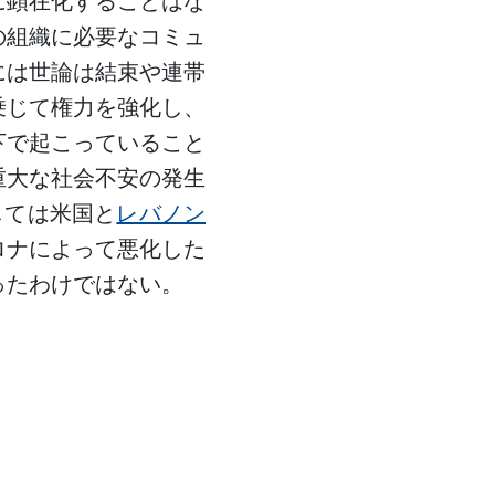
に顕在化することはな
の組織に必要なコミュ
には世論は結束や連帯
乗じて権力を強化し、
下で起こっていること
重大な社会不安の発生
しては米国と
レバノン
ロナによって悪化した
ったわけではない。