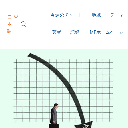
今週のチャート
地域
テーマ
日
本
語
著者
記録
IMFホームページ