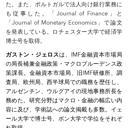
た。また、ポルトガルで法人向け銀行業務に
も従事した。「
Journal of Finance
」と
「
Journal of Monetary Economics
」で論文
を発表している。ロチェスター大学で経済学
博士号を取得。
ガストン・ジェロス
は、
IMF
金融資本市場局
の局長補兼金融政策・マクロプルーデンス政
策課長。金融資本市場局、旧
IMF
研修所、調
査局、欧州局、西半球局での職務を歴任し、
アルゼンチン、ウルグアイの現地事務所長を
務めた。研究分野はマクロ・金融の幅広い内
容に及び、学術誌への論文掲載も多数。イェ
ール大学で博士号、ボン大学で学位をそれぞ
れ取得。