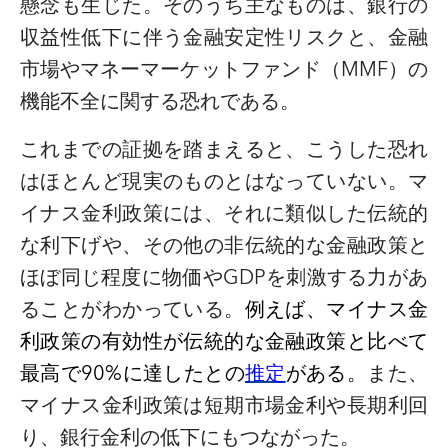
懸念も生じた。そのうち主なものは、銀行の
収益性低下に伴う金融安定性リスクと、金融
市場やマネーマーケットファンド（
MMF
）の
機能不全に関する恐れである。
これまでの証拠を踏まえると、こうした恐れ
はほとんど現実のものとはなっていない。マ
イナス金利政策には、それに類似した伝統的
な利下げや、その他の非伝統的な金融政策と
ほぼ同じ程度に物価や
GDP
を刺激する力があ
ることがわかっている。
例えば、マイナス金
利政策の有効性が伝統的な金融政策と比べて
最高で
90%
に達したとの
推定
がある。
また、
マイナス金利政策は短期市場金利や長期利回
り、銀行金利の低下にもつながった。