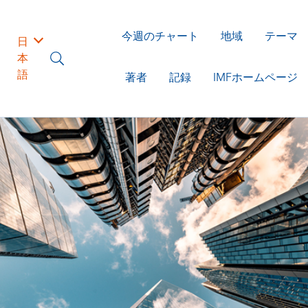
今週のチャート
地域
テーマ
日
本
語
著者
記録
IMFホームページ