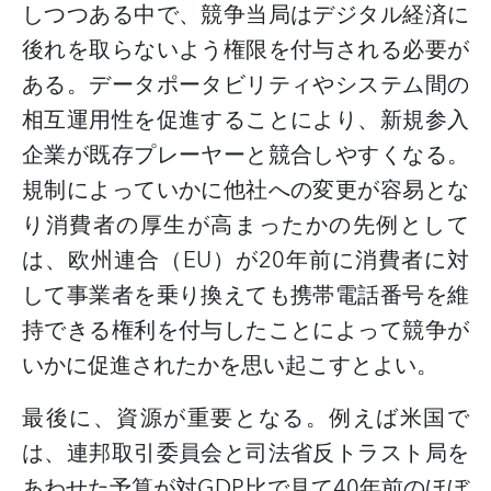
しつつある中で、競争当局はデジタル経済に
後れを取らないよう権限を付与される必要が
ある。データポータビリティやシステム間の
相互運用性を促進することにより、新規参入
企業が既存プレーヤーと競合しやすくなる。
規制によっていかに他社への変更が容易とな
り消費者の厚生が高まったかの先例として
は、欧州連合（
EU
）が
20
年前に消費者に対
して事業者を乗り換えても携帯電話番号を維
持できる権利を付与したことによって競争が
いかに促進されたかを思い起こすとよい。
最後に、資源が重要となる。例えば米国で
は、連邦取引委員会と司法省反トラスト局を
あわせた予算が対
GDP
比で見て
40
年前のほぼ