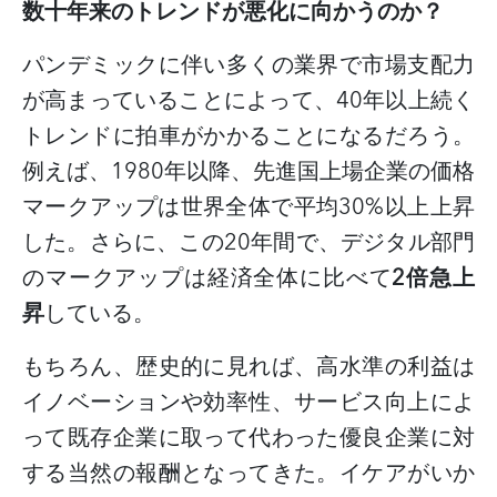
数十年来のトレンドが悪化に向かうのか？
パンデミックに伴い多くの業界で市場支配力
が高まっていることによって、
40
年以上続く
トレンドに拍車がかかることになるだろう。
例えば、
1980
年以降、先進国上場企業の価格
マークアップは世界全体で平均
30%
以上上昇
した。さらに、この
20
年間で、デジタル部門
のマークアップは経済全体に比べて
2
倍急上
昇
している。
もちろん、歴史的に見れば、高水準の利益は
イノベーションや効率性、サービス向上によ
って既存企業に取って代わった優良企業に対
する当然の報酬となってきた。イケアがいか