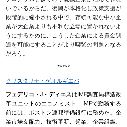
いでいるからだ。復興が本格化し政策支援が
段階的に縮小される中で、存続可能な中小企
業が大企業よりも不利な立場に置かれないよ
うにするために、こうした企業による資金調
達を可能にすることがより喫緊の問題となる
だろう。
*****
クリスタリナ・ゲオルギエバ
フェデリコ・
J
・ディエス
は
IMF
調査局構造改
革ユニットのエコノミスト。
IMF
で勤務する
前には、ボストン連邦準備銀行に務めた。企
業市場支配力、技術革新、起業、企業組織、