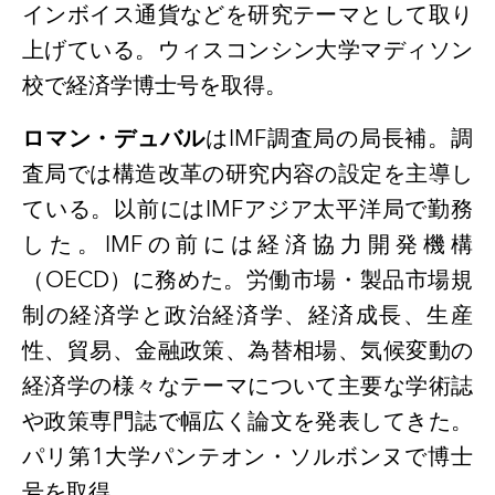
インボイス通貨などを研究テーマとして取り
上げている。ウィスコンシン大学マディソン
校で経済学博士号を取得。
ロマン・デュバル
は
IMF
調査局の局長補。調
査局では構造改革の研究内容の設定を主導し
ている。以前には
IMF
アジア太平洋局で勤務
した。
IMF
の前には経済協力開発機構
（
OECD
）に務めた。労働市場・製品市場規
制の経済学と政治経済学、経済成長、生産
性、貿易、金融政策、為替相場、気候変動の
経済学の様々なテーマについて主要な学術誌
や政策専門誌で幅広く論文を発表してきた。
パリ第
1
大学パンテオン・ソルボンヌで博士
号を取得。