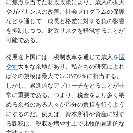
に焦点を当てた財政政策により、歳入の拡大
やガバナンスの改善、社会プログラムの保護
などを通じて、成長と格差に対する負の影響
を抑制しつつ、財政リスクを軽減することが
可能である。
発展途上国には、税制改革を通じて歳入を
増
やす
大きな余地があり、私たちの研究によれ
ばその規模は最大でGDPの9%に相当する。
しかし、累進的なアプローチをとることが非
常に重要である。つまり、税金をより多く納
める余裕のある人々が応分の負担を行うよう
にするのだ。例えば、資本所得や資産に対す
る課税は、税収を増やす上で比較的累進的な