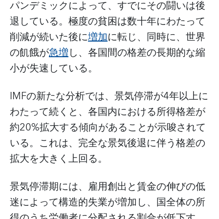
パンデミックによって、すでにその闘いは後
退している。極度の貧困は数十年にわたって
削減が続いた後に
増加
に転じ、同時に、世界
の飢餓が
急増
し、各国間の格差の長期的な縮
小が失速している。
IMFの新たな分析では、景気停滞が4年以上に
わたって続くと、各国内における所得格差が
約20%拡大する傾向があることが示唆されて
いる。これは、完全な景気後退に伴う格差の
拡大を大きく上回る。
景気停滞期には、雇用創出と賃金の伸びの低
迷によって構造的失業が増加し、国全体の所
得のうち労働者に分配される割合が低下す