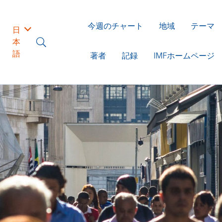
今週のチャート
地域
テーマ
日
本
語
著者
記録
IMFホームページ