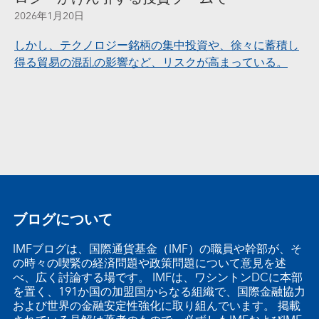
2026年1月20日
しかし、テクノロジー銘柄の集中投資や、徐々に蓄積し
得る貿易の混乱の影響など、リスクが高まっている。
ブログについて
IMFブログは、国際通貨基金（IMF）の職員や幹部が、そ
の時々の喫緊の経済問題や政策問題について意見を述
べ、広く討論する場です。 IMFは、ワシントンDCに本部
を置く、191か国の加盟国からなる組織で、国際金融協力
および世界の金融安定性強化に取り組んでいます。 掲載