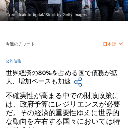
Credit fcafotodigital/iStock by Getty Images
今週のチャート
日本語
公的債務
世界経済の80%を占める国で債務が拡
大、増加ペースも加速
不確実性が高まる中での財政政策に
は、政府予算にレジリエンスが必要
だ。その経済的重要性ゆえに世界的
な動向を左右する国々においては特