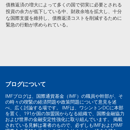
債務返済の増大によって多くの国で切実に必要とされる
投資の余力が低下している中、財政余地を拡大し、十分
な国際支援を維持し、債務返済コストを削減するために
緊急の行動が求められている。
ブログについて
IMFブログは、国際通貨基金（IMF）の職員や幹部が、そ
の時々の喫緊の経済問題や政策問題について意見を述
べ、広く討論する場です。 IMFは、ワシントンDCに本部
を置く、191か国の加盟国からなる組織で、国際金融協力
および世界の金融安定性強化に取り組んでいます。 掲載
されている見解は著者のもので、必ずしもIMFおよびIMF