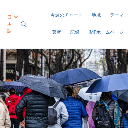
今週のチャート
地域
テーマ
日
本
語
著者
記録
IMFホームページ