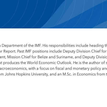
h Department of the IMF. His responsibilities include heading t
or Report. Past IMF positions include Deputy Division Chief fo
t, Mission Chief for Belize and Suriname, and Deputy Divisi
at produces the World Economic Outlook. He is the author of 
macroeconomics, with a focus on fiscal and monetary policy an
rom Johns Hopkins University, and an M.Sc. in Economics from 