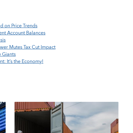
d on Price Trends
nt Account Balances
sis
ower Mutes Tax Cut Impact
e Giants
t: It’s the Economy!