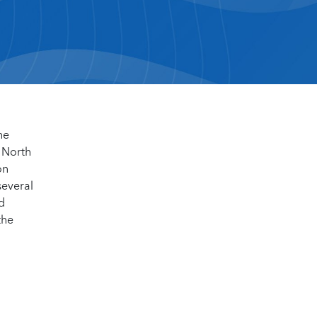
he
r North
on
several
d
the