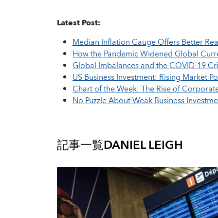
Latest Post:
Median Inflation Gauge Offers Better Rea
How the Pandemic Widened Global Curre
Global Imbalances and the COVID-19 Cri
US Business Investment: Rising Market P
Chart of the Week: The Rise of Corporat
No Puzzle About Weak Business Investmen
記事一覧
DANIEL LEIGH