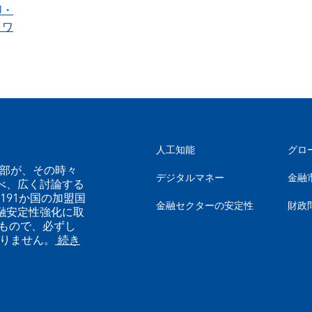
J
・
ュワ
人工知能
グロ
幹部が、その時々
デジタルマネー
金融
べ、広く討論する
191か国の加盟国
金融セクターの安定性
財政
融安定性強化に取
もので、必ずし
ありません。
続き