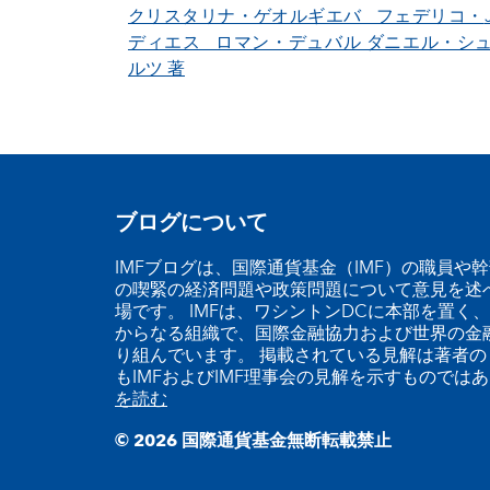
クリスタリナ・ゲオルギエバ フェデリコ・
ディエス ロマン・デュバル ダニエル・シ
ルツ
著
ブログについて
IMFブログは、国際通貨基金（IMF）の職員や
の喫緊の経済問題や政策問題について意見を述
場です。 IMFは、ワシントンDCに本部を置く、
からなる組織で、国際金融協力および世界の金
り組んでいます。 掲載されている見解は著者の
もIMFおよびIMF理事会の見解を示すものでは
を読む
© 2026 国際通貨基金無断転載禁止