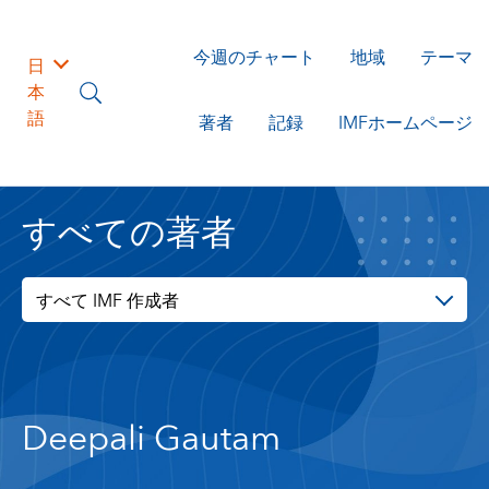
今週のチャート
地域
テーマ
日
本
語
著者
記録
IMFホームページ
すべての著者
すべて IMF 作成者
Deepali Gautam