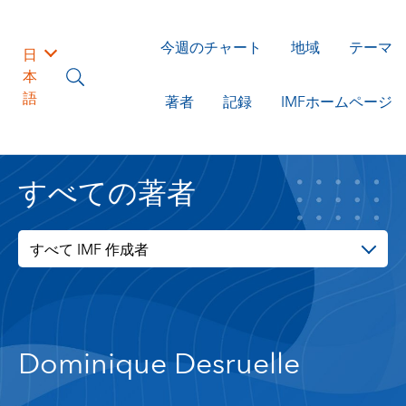
今週のチャート
地域
テーマ
日
本
語
著者
記録
IMFホームページ
すべての著者
すべて IMF 作成者
Dominique Desruelle