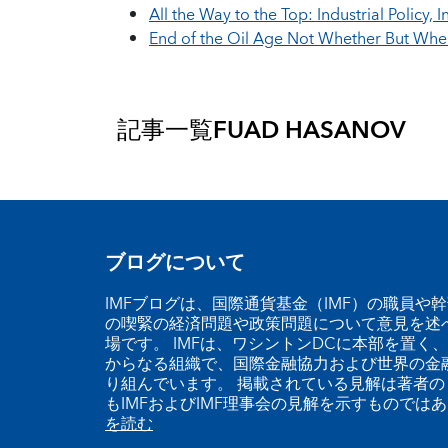
All the Way to the Top: Industrial Policy
End of the Oil Age Not Whether But Wh
記事一覧
FUAD HASANOV
ブログについて
IMFブログは、国際通貨基金（IMF）の職員や
の喫緊の経済問題や政策問題について意見を述
場です。 IMFは、ワシントンDCに本部を置く、
からなる組織で、国際金融協力および世界の金
り組んでいます。 掲載されている見解は著者の
もIMFおよびIMF理事会の見解を示すものでは
を読む