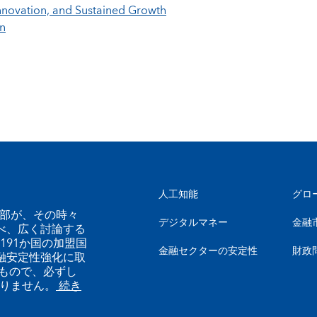
, Innovation, and Sustained Growth
en
人工知能
グロ
幹部が、その時々
デジタルマネー
金融
べ、広く討論する
191か国の加盟国
金融セクターの安定性
財政
融安定性強化に取
もので、必ずし
ありません。
続き