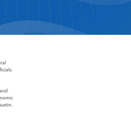
ral
cials.
 and
onomic
ustin.