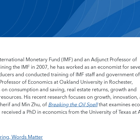
nternational Monetary Fund (IMF) and an Adjunct Professor of
ining the IMF in 2007, he has worked as an economist for seve
ucers and conducted training of IMF staff and government offi
 Professor of Economics at Oakland University in Rochester,
s on consumption and saving, real estate returns, growth and
l resources. His recent research focuses on growth, innovation,
Cherif and Min Zhu, of
Breaking the Oil Spell
that examines ec
ad received a PhD in economics from the University of Texas at A
ring, Words Matter