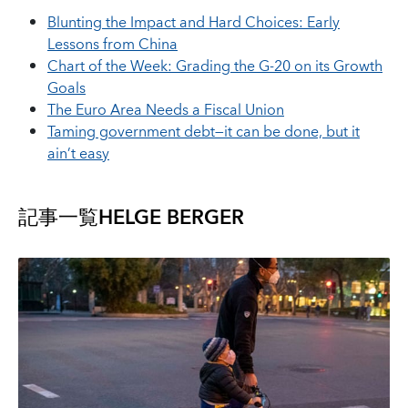
Blunting the Impact and Hard Choices: Early
Lessons from China
Chart of the Week: Grading the G-20 on its Growth
Goals
The Euro Area Needs a Fiscal Union
Taming government debt—it can be done, but it
ain’t easy
記事一覧
HELGE BERGER