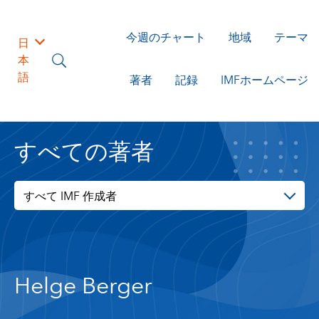
今週のチャート
地域
テーマ
日
本
語
著者
記録
IMFホームページ
すべての著者
すべて IMF 作成者
Helge Berger