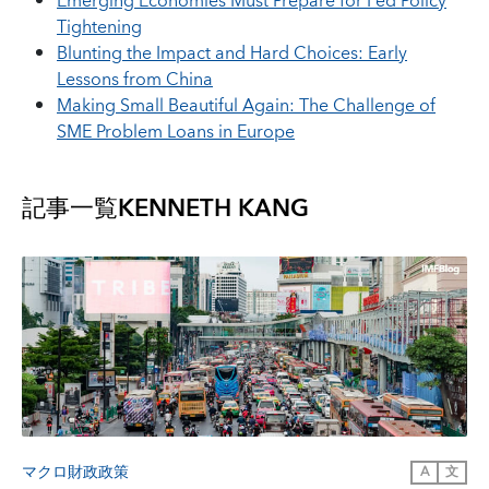
Emerging Economies Must Prepare for Fed Policy
Tightening
Blunting the Impact and Hard Choices: Early
Lessons from China
Making Small Beautiful Again: The Challenge of
SME Problem Loans in Europe
記事一覧
KENNETH KANG
マクロ財政政策
A
文