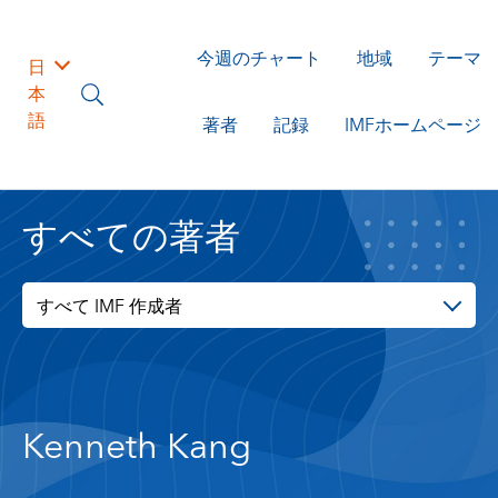
今週のチャート
地域
テーマ
日
本
語
著者
記録
IMFホームページ
すべての著者
すべて IMF 作成者
Kenneth Kang