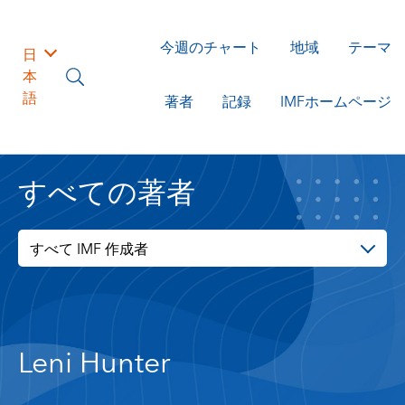
今週のチャート
地域
テーマ
日
本
語
著者
記録
IMFホームページ
すべての著者
すべて IMF 作成者
Leni Hunter