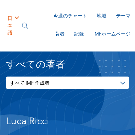
今週のチャート
地域
テーマ
日
本
語
著者
記録
IMFホームページ
すべての著者
すべて IMF 作成者
Luca Ricci