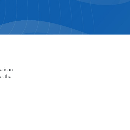
erican
as the
n