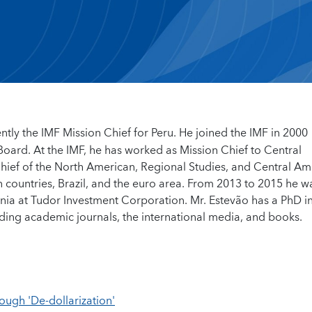
ently the IMF Mission Chief for Peru. He joined the IMF in 2000
 Board. At the IMF, he has worked as Mission Chief to Central
ief of the North American, Regional Studies, and Central Am
 countries, Brazil, and the euro area. From 2013 to 2015 he w
ia at Tudor Investment Corporation. Mr. Estevão has a PhD i
ing academic journals, the international media, and books.
ough 'De-dollarization'