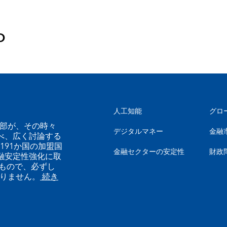
O
人工知能
グロ
幹部が、その時々
デジタルマネー
金融
べ、広く討論する
191か国の加盟国
金融セクターの安定性
財政
融安定性強化に取
もので、必ずし
ありません。
続き