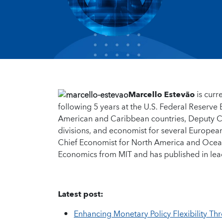
Marcello Estevão
is curr
following 5 years at the U.S. Federal Reserve
American and Caribbean countries, Deputy Ch
divisions, and economist for several European
Chief Economist for North America and Ocean
Economics from MIT and has published in lead
Latest post:
Enhancing Monetary Policy Flexibility Thr