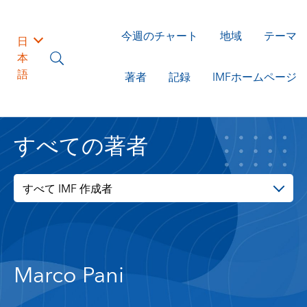
今週のチャート
地域
テーマ
日
本
語
著者
記録
IMFホームページ
すべての著者
すべて IMF 作成者
Marco Pani