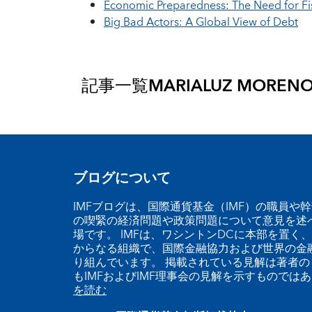
Economic Preparedness: The Need for Fi
Big Bad Actors: A Global View of Debt
記事一覧
MARIALUZ MORENO
ブログについて
IMFブログは、国際通貨基金（IMF）の職員や
の喫緊の経済問題や政策問題について意見を述
場です。 IMFは、ワシントンDCに本部を置く、
からなる組織で、国際金融協力および世界の金
り組んでいます。 掲載されている見解は著者の
もIMFおよびIMF理事会の見解を示すものでは
を読む