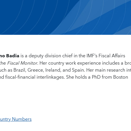
no Badia
is a deputy division chief in the IMF’s Fiscal Affairs
 the
Fiscal Monitor
. Her country work experience includes a b
h as Brazil, Greece, Ireland, and Spain. Her main research in
 and fiscal-financial interlinkages. She holds a PhD from Boston
ountry Numbers