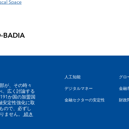
scal Space
-BADIA
人工知能
グロ
幹部が、その時々
デジタルマネー
金融
べ、広く討論する
191か国の加盟国
金融セクターの安定性
財政
融安定性強化に取
もので、必ずし
ありません。
続き