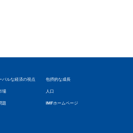
ーバルな経済の視点
包摂的な成長
市場
人口
問題
IMFホームページ