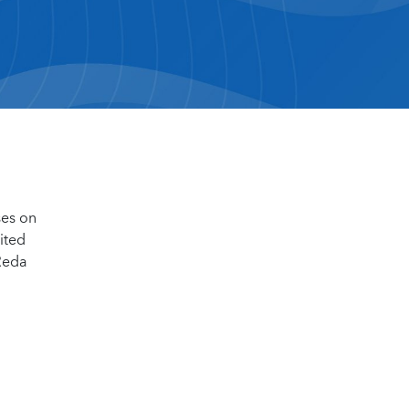
ses on
ited
 Reda