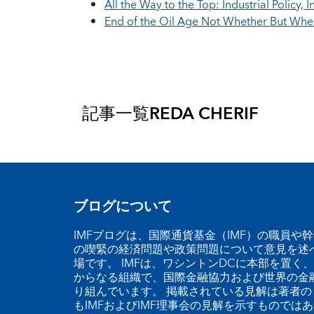
All the Way to the Top: Industrial Policy
End of the Oil Age Not Whether But Wh
記事一覧
REDA CHERIF
ブログについて
IMFブログは、国際通貨基金（IMF）の職員や
の喫緊の経済問題や政策問題について意見を述
場です。 IMFは、ワシントンDCに本部を置く、
からなる組織で、国際金融協力および世界の金
り組んでいます。 掲載されている見解は著者の
もIMFおよびIMF理事会の見解を示すものでは