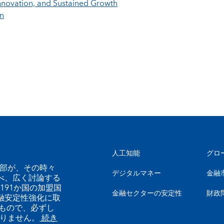
, Innovation, and Sustained Growth
en
人工知能
グロ
幹部が、その時々
デジタルマネー
金融
べ、広く討論する
191か国の加盟国
金融セクターの安定性
財政
融安定性強化に取
もので、必ずし
ありません。
続き