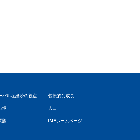
ーバルな経済の視点
包摂的な成長
市場
人口
問題
IMFホームページ