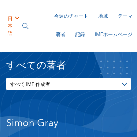
今週のチャート
地域
テーマ
日
本
語
著者
記録
IMFホームページ
すべての著者
すべて IMF 作成者
Simon Gray