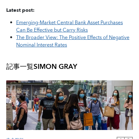
Latest post:
Emerging-Market Central Bank Asset Purchases
Can Be Effective but Carry Risks
The Broader View: The Positive Effects of Negative
Nominal Interest Rates
記事一覧
SIMON GRAY