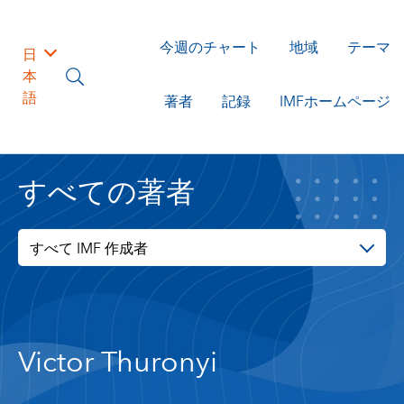
今週のチャート
地域
テーマ
日
本
語
著者
記録
IMFホームページ
すべての著者
すべて IMF 作成者
Victor Thuronyi