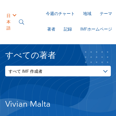
今週のチャート
地域
テーマ
日
本
語
著者
記録
IMFホームページ
すべての著者
すべて IMF 作成者
Vivian Malta