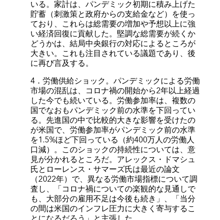
いる。家計は、パンデミック初期に積み上げた
貯蓄（刺激策と政府からの支給金など）を使っ
ており、これらは総需要の増加や予想以上に強
い経済回復に貢献した。堅調な総需要が続くか
どうかは、結局中央銀行の対応によるところが
大きい。これも注目されている議題であり、後
に再び言及する。
4．労働供給ショック。パンデミックによる労働
市場の混乱は、コロナ禍の開始から2年以上経過
した今でも続いている。労働参加率は、複数の
国でなおもパンデミック前の水準を下回ってい
る。先進国の中で比較的大きな影響を受けたの
が米国で、労働参加率がパンデミック前の水準
を1.5%ほど下回っている（約400万人の労働人
口減）。このショックの持続性については、意
見が分かれるところだ。アレックス・ドマシュ
氏とローレンス・サマーズ氏は最近の論文
（2022年）で、異なる労働市場指標について調
査し、「コロナ禍についての楽観的な見通しで
も、大部分の雇用不足は今後も続き」、「当分
の間は米国のインフレ圧力に大きく寄与するこ
とになるだろう」と主張した。