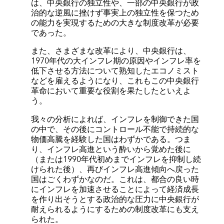
は、中央銀行の独立性や、一部の中央銀行が政
治的な逆風に挫けず事実上の独立性を保つため
の能力を実現するための大きな制度改革が必要
であった。
また、さまざまな改革により、中央銀行は、
1970年代の大インフレ期の原因やインフレ率を
低下させる方法について熟知したエコノミスト
などを雇えるようになり、これもこの中央銀行
革命において重要な役割を果たしたといえよ
う。
我々の分析によれば、インフレを制御できた国
の中で、その後にコントロール不能で持続的な
物価高騰を経験した国はわずかである。つま
り、インフレ高進という酔いから覚めた後に
（または1990年代初めまでインフレを抑制し続
けられた後）、再びインフレ高進傾向へ戻った
国はごくわずかなのだ。これは、都合の良い時
にインフレを加速させることによって経済成長
を作り出そうとする政治的な圧力に中央銀行が
耐えられるようにするための制度改革にも支え
られた。