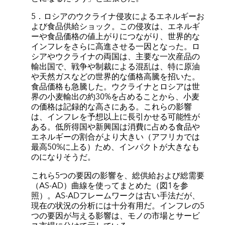
5．ロシアのウクライナ侵攻によるエネルギーお
よび食品供給ショック。この侵攻は、エネルギ
ーや食品価格の値上がりにつながり、世界的な
インフレをさらに高進させる一因となった。ロ
シアやウクライナの両国は、主要な一次産品の
輸出国で、戦争や制裁による混乱は、特に原油
や天然ガスなどの世界的な価格高騰を招いた。
食品価格も急騰した。ウクライナとロシアは世
界の小麦輸出の約30%を占めることから、小麦
の価格は記録的な高さにある。これらの影響
は、インフレを予想以上に長引かせる可能性が
ある。低所得国や新興国は消費に占める食品や
エネルギーの割合がより大きい（アフリカでは
最高50%に上る）ため、インパクトが大きなも
のになりそうだ。
これら5つの要因の影響を、総供給および総需要
（AS-AD）曲線を使ってまとめた（図1を参
照）。AS-ADフレームワークは古い手法だが、
現在の状況の分析には十分有用だ。インフレの5
つの要因が与える影響は、モノの市場とサービ