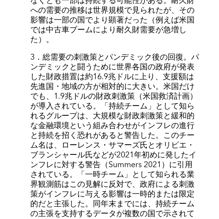
なくとも一部は持続する可能性がある。耐久財
への需要の推移は世界規模で見られたが、その
影響は一部の国でより顕著だった（例えば米国
では中古車ブームにより耐久財需要が急増し
た）。
3．総需要の刺激策とパンデミック後の回復。パ
ンデミックと闘うために世界各国の政府が発表
した財政措置は約16.9兆ドルに上り、支援額は
先進国・地域の方が相対的に大きい。米国だけ
でも、1.9兆ドルの財政刺激策（米国救済計画）
が導入されている。「持続チーム」として知ら
れるグループは、大規模な財政刺激策と緩和的
な金融環境という組み合わせがインフレの進行
と持続を招く恐れがあると警告した。このチー
ム名は、ローレンス・サマーズ氏とオリビエ・
ブランシャール氏などが2021年初めに発したイ
ンフレに対する警告（Summers 2021）に引用
されている。「一時チーム」として知られる業
界観測筋はこの見解に反対で、政府による刺激
策がインフレに与える影響は一時的または限定
的だと主張した。同年末までには、持続チーム
の主張を支持するデータが複数の国で示されて