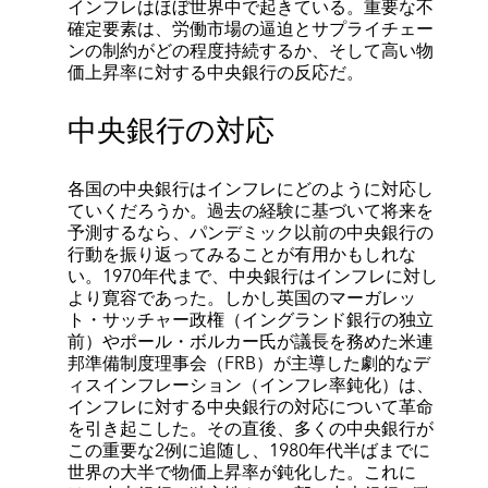
インフレはほぼ世界中で起きている。重要な不
確定要素は、労働市場の逼迫とサプライチェー
ンの制約がどの程度持続するか、そして高い物
価上昇率に対する中央銀行の反応だ。
中央銀行の対応
各国の中央銀行はインフレにどのように対応し
ていくだろうか。過去の経験に基づいて将来を
予測するなら、パンデミック以前の中央銀行の
行動を振り返ってみることが有用かもしれな
い。1970年代まで、中央銀行はインフレに対し
より寛容であった。しかし英国のマーガレッ
ト・サッチャー政権（イングランド銀行の独立
前）やポール・ボルカー氏が議長を務めた米連
邦準備制度理事会（FRB）が主導した劇的なデ
ィスインフレーション（インフレ率鈍化）は、
インフレに対する中央銀行の対応について革命
を引き起こした。その直後、多くの中央銀行が
この重要な2例に追随し、1980年代半ばまでに
世界の大半で物価上昇率が鈍化した。これに