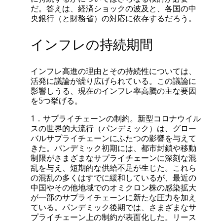
だ。答えは、経済ショックの波及と、各国の中
央銀行（と財務省）の対応に依存するだろう。
インフレの持続期間
インフレ高進の理由とその持続性については、
活発に議論が繰り広げられている。この議論に
影響しうる、現在のインフレ率高騰の主な要因
を5つ挙げる。
1．サプライチェーンの制約。新型コロナウイル
スの世界的大流行（パンデミック）は、グロー
バルサプライチェーンにふたつの影響を与えて
きた。パンデミック初期には、都市封鎖や移動
制限がさまざまなサプライチェーンに深刻な混
乱を与え、短期的な供給不足が生じた。これら
の混乱の多くはすでに緩和しているが、最近の
中国やその他地域でのオミクロン株の感染拡大
が一部のサプライチェーンに新たな圧力を加え
ている。パンデミック後期では、さまざまなサ
プライチェーン上の制約が表面化した。リース