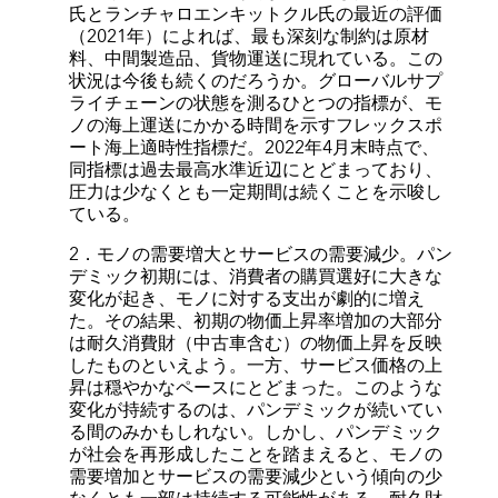
氏とランチャロエンキットクル氏の最近の評価
（2021年）によれば、最も深刻な制約は原材
料、中間製造品、貨物運送に現れている。この
状況は今後も続くのだろうか。グローバルサプ
ライチェーンの状態を測るひとつの指標が、モ
ノの海上運送にかかる時間を示すフレックスポ
ート海上適時性指標だ。2022年4月末時点で、
同指標は過去最高水準近辺にとどまっており、
圧力は少なくとも一定期間は続くことを示唆し
ている。
2．モノの需要増大とサービスの需要減少。パン
デミック初期には、消費者の購買選好に大きな
変化が起き、モノに対する支出が劇的に増え
た。その結果、初期の物価上昇率増加の大部分
は耐久消費財（中古車含む）の物価上昇を反映
したものといえよう。一方、サービス価格の上
昇は穏やかなペースにとどまった。このような
変化が持続するのは、パンデミックが続いてい
る間のみかもしれない。しかし、パンデミック
が社会を再形成したことを踏まえると、モノの
需要増加とサービスの需要減少という傾向の少