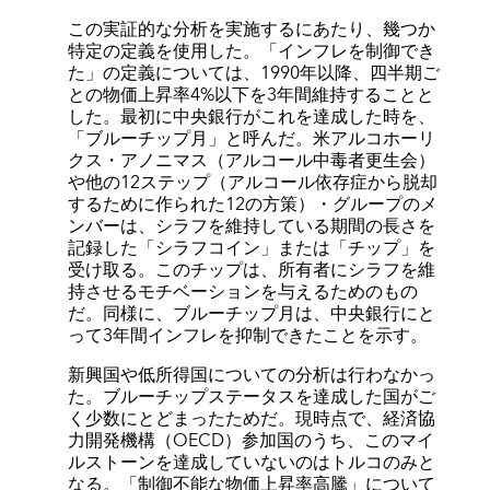
この実証的な分析を実施するにあたり、幾つか
特定の定義を使用した。「インフレを制御でき
た」の定義については、1990年以降、四半期ご
との物価上昇率4%以下を3年間維持することと
した。最初に中央銀行がこれを達成した時を、
「ブルーチップ月」と呼んだ。米アルコホーリ
クス・アノニマス（アルコール中毒者更生会）
や他の12ステップ（アルコール依存症から脱却
するために作られた12の方策）・グループのメ
ンバーは、シラフを維持している期間の長さを
記録した「シラフコイン」または「チップ」を
受け取る。このチップは、所有者にシラフを維
持させるモチベーションを与えるためのもの
だ。同様に、ブルーチップ月は、中央銀行にと
って3年間インフレを抑制できたことを示す。
新興国や低所得国についての分析は行わなかっ
た。ブルーチップステータスを達成した国がご
く少数にとどまったためだ。現時点で、経済協
力開発機構（OECD）参加国のうち、このマイ
ルストーンを達成していないのはトルコのみと
なる。「制御不能な物価上昇率高騰」について