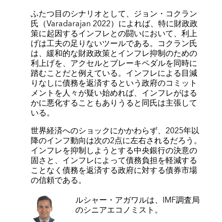
ふたつ目のシナリオとして、ジョン・コクラン
氏（Varadarajan 2022）によれば、特に財政政
策に起因するインフレとの闘いにおいて、利上
げは工夫の足りないツールである。コクラン氏
は、緩和的な財政政策とインフレ抑制のための
利上げを、アクセルとブレーキペダルを同時に
踏むことだと例えている。インフレによる目減
りなしに債務を返済するという政府のコミット
メントを人々が疑い始めれば、インフレがはる
かに悪化することもありうると同氏は主張して
いる。
世界経済へのショックにかかわらず、2025年以
降のインフ動向は次の2点に左右されるだろう。
インフレを抑制しようとする中央銀行の決意の
固さと、インフレによって債務負担を軽減する
ことなく債務を返済する政府に対する債券市場
の信頼である。
ルシャー・アガワル
は、IMF調査局
のシニアエコノミスト。