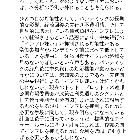
る。）それでも、次のようなシナリオにおいて
は、本分析の予測が外れることも考えられる。
ひとつ目の可能性として、パンデミックの長期
的な影響、経済回復の先行き不透明感、そして
世界的に増大している債務負担をインフレによ
って軽減させるという誘惑により、中央銀行の
「インフレ嫌い」が抑制される可能性がある。
労働参加率がパンデミック前に比べて低下して
いることを理由に、経済回復サイクルの終焉を
早めないでほしいという声もある。パンデミッ
クの終息後に中央銀行の対応機能が変わるかど
うかについては、未知数のままである。先進国
の中央銀行による「インフレ嫌い」は続くかも
しれないが、現在のドット・プロット（米連邦
公開市場委員会が政策金利見通しのシグナルと
して使う金利予測分布図）またはそれに相当す
るものを見る限り、インフレを抑制するために
必要な手段に関して、現在明らかになっている
計画は後手に回っているようだ。標準的なテイ
ラー・ルールに基づく計算によれば、複数の国
でインフレを抑えるために金利を7%まで引き上
げる必要があるかもしれない。