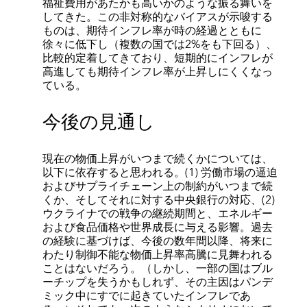
福祉費用があたかも高いかのような振る舞いを
してきた。この非対称的なバイアスが示唆する
ものは、期待インフレ率が時の経過とともに
徐々に低下し（複数の国では2%をも下回る）、
比較的定着してきており、短期的にインフレが
高進しても期待インフレ率が上昇しにくくなっ
ている。
今後の見通し
現在の物価上昇がいつまで続くかについては、
以下に依存すると思われる。(1) 労働市場の逼迫
およびサプライチェーン上の制約がいつまで続
くか、そしてそれに対する中央銀行の対応、(2)
ウクライナでの戦争の継続期間と、エネルギー
および食品価格や世界成長に与える影響。過去
の経験に基づけば、今後の数年間以降、将来に
わたり制御不能な物価上昇率高騰に見舞われる
ことはないだろう。（しかし、一部の国はブル
ーチップを失うかもしれず、その主因はパンデ
ミック中にすでに起きていたインフレであ