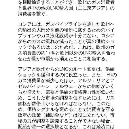
を横断輸送することができ、欧州のガス消費者
と世界中の他のLNG輸入国（主に東アジア）の
消費者を繋ぐ。
ロシアには、ガスパイプラインを通した欧州へ
の輸出の大部分を他の場所に変えるためのパイ
プラインやガス液化設備が十分にない。ロシア
からのガスの流れが減ったことが真の供給ショ
ックであるのはこのためだ。これは、欧州のガ
ス消費量の約17％と欧州以外のLNG輸入を合わ
せたが量が市場から消えたことに相当する。
アジアと欧州からのLNGのルート変更は、供給
ショックを緩和するのに役立った。また、 EUの
ガス消費量が減少したほか、アルジェリアとア
ゼルバイジャン、ノルウェーからの供給がいく
らか増えた。需要と供給の価格弾力性が低いた
め、こうした市場の調整を促すためには、ガス
価格が数倍上がらなければならない。このた
め、価格シグナルを歪めることで消費者を守る
政府の政策（補助金など）は役に立たない。市
場の力が調整を誘発することができない場合、
配給が唯一の選択肢となるが、これは経済には