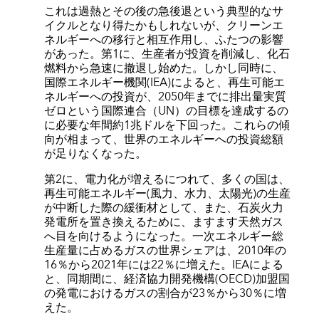
これは過熱とその後の急後退という典型的なサ
イクルとなり得たかもしれないが、クリーンエ
ネルギーへの移行と相互作用し、ふたつの影響
があった。第1に、生産者が投資を削減し、化石
燃料から急速に撤退し始めた。しかし同時に、
国際エネルギー機関(IEA)によると、再生可能エ
ネルギーへの投資が、2050年までに排出量実質
ゼロという国際連合（UN）の目標を達成するの
に必要な年間約1兆ドルを下回った。これらの傾
向が相まって、世界のエネルギーへの投資総額
が足りなくなった。
第2に、電力化が増えるにつれて、多くの国は、
再生可能エネルギー(風力、水力、太陽光)の生産
が中断した際の緩衝材として、また、石炭火力
発電所を置き換えるために、ますます天然ガス
へ目を向けるようになった。一次エネルギー総
生産量に占めるガスの世界シェアは、2010年の
16％から2021年には22％に増えた。IEAによる
と、同期間に、経済協力開発機構(OECD)加盟国
の発電におけるガスの割合が23％から30％に増
えた。