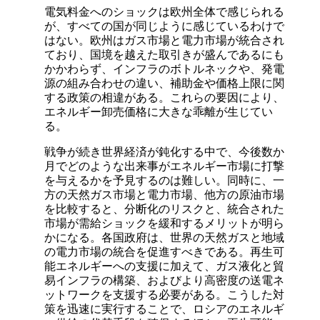
電気料金へのショックは欧州全体で感じられる
が、すべての国が同じように感じているわけで
はない。欧州はガス市場と電力市場が統合され
ており、国境を越えた取引きが盛んであるにも
かかわらず、インフラのボトルネックや、発電
源の組み合わせの違い、補助金や価格上限に関
する政策の相違がある。これらの要因により、
エネルギー卸売価格に大きな乖離が生じてい
る。
戦争が続き世界経済が鈍化する中で、今後数か
月でどのような出来事がエネルギー市場に打撃
を与えるかを予見するのは難しい。同時に、一
方の天然ガス市場と電力市場、他方の原油市場
を比較すると、分断化のリスクと、統合された
市場が需給ショックを緩和するメリットが明ら
かになる。各国政府は、世界の天然ガスと地域
の電力市場の統合を促進すべきである。再生可
能エネルギーへの支援に加えて、ガス液化と貿
易インフラの構築、およびより高密度の送電ネ
ットワークを支援する必要がある。こうした対
策を迅速に実行することで、ロシアのエネルギ