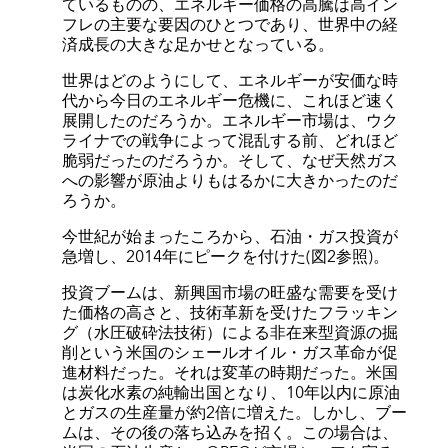
ているものの、エネルギー価格の高騰は高イン
フレの主要な要因のひとつであり、世界中の経
済成長の大きな足かせとなっている。
世界はどのようにして、エネルギーが安価な時
代から今日のエネルギー危機に、これほど速く
展開したのだろうか。エネルギー市場は、ウク
ライナでの戦争によって混乱する前、どれほど
脆弱だったのだろうか。そして、なぜ天然ガス
への影響が原油よりもはるかに大きかったのだ
ろうか。
今世紀が始まったころから、石油・ガス投資が
急増し、2014年にピークを付けた(図2参照)。
投資ブームは、新興国市場の旺盛な需要を受け
た価格の高さと、技術革新を受けたフラッキン
グ（水圧破砕法技術）による非在来型資源の掘
削という米国のシェールオイル・ガス革命が促
進材料だった。それは変革の時期だった。米国
は炭化水素の純輸出国となり、10年以内に原油
とガスの生産量が約2倍に増えた。しかし、ブー
ムは、その後の落ち込みを招く。この場合は、