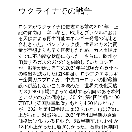
ウクライナでの戦争
ロシアがウクライナに侵攻する前の2021年、上
記の傾向は、寒い冬と、欧州とブラジルにおけ
る天候による再生可能エネルギー発電の低迷と
合わさった。パンデミック後、世界のガス消費
量が予想よりも早く回復したため、ガス市場は
すでに不均衡な状態にあった。さらに、欧州が
消費するガスの3分の1を供給していたロシア
が、戦争が始まる前の2021年半ば頃から欧州へ
の輸出を減らした(図3参照)。ロシアのエネルギ
ー企業ガスプロムが、中央ヨーロッパの貯蔵施
設へ供給しないことを決めた。世界の液化天然
ガス(LNG)市場によって連動する傾向のある欧州
とアジアのガス価格は、2019年第4四半期に100
万BTU（英国熱量単位）あたり4.90ドルだった
が、2021年第4四半期には33ドルと、ほぼ7倍に
上がった。対照的に、2021年第4四半期の原油
価格は1バレル78ドルで、8四半期前よりわずか
18ドル上がったに過ぎなかった。石炭は同期間