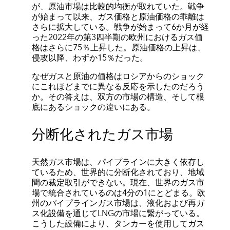
が、原油市場は比較的均衡が取れていた。戦争
が始まって以来、ガス価格と原油価格の乖離は
さらに拡大している。戦争が始まって6か月が経
った2022年の第3四半期の欧州におけるガス価
格はさらに75％上昇した。原油価格の上昇は、
侵攻以降、わずか15％だった。
なぜガスと原油の価格はロシアからのショック
にこれほどまでに異なる反応を示したのだろう
か。その答えは、双方の市場の構造、そして根
底にあるショックの違いにある。
分断化されたガス市場
天然ガス市場は、パイプラインに大きく依存し
ているため、世界的に分断化されており、地域
間の裁定取引ができない。現在、世界のガス市
場で統合されているのは4分の1にとどまる。欧
州のパイプラインガス市場は、液化および再ガ
ス化設備を通じてLNGの市場に繋がっている。
こうした設備により、タンカーを使用してガス