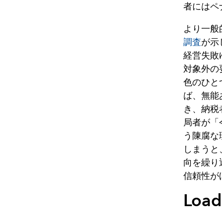
者にはペ
より一般
調査
が示
経営失敗
対象外の
色のひと
ば、無能
き、納税
局者が「
う陳腐な
しまうと
向を繰り
信頼性が
Load