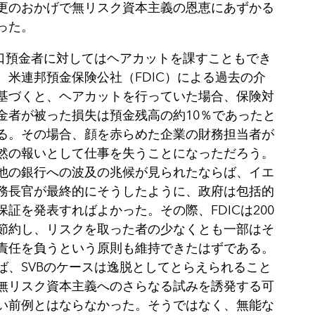
更のおかげで無リスク資本主義の恩恵にあずかる
った。
大口預金者に対してはヘアカットを課すこともでき
。米連邦預金保険公社（FDIC）による過去の介
基づくと、ヘアカットを行っていた場合、保険対
金者が被った損失は預金残高の約10％であったと
る。その場合、顔を赤らめた企業の財務担当者が
然の報いとして仕事を失うことになっただろう。
他の銀行への波及の兆候が見られたならば、イエ
務長官が最終的にそうしたように、政府は包括的
保証を発表すればよかった。その際、FDICは200
節約し、リスクを取った者の少なくとも一部はそ
責任を負うという原則も維持できたはずである。
ば、SVBのケースは逸脱としてとらえられること
無リスク資本主義へのさらなる試みを誘発する可
い前例とはならなかった。そうではなく、無能な