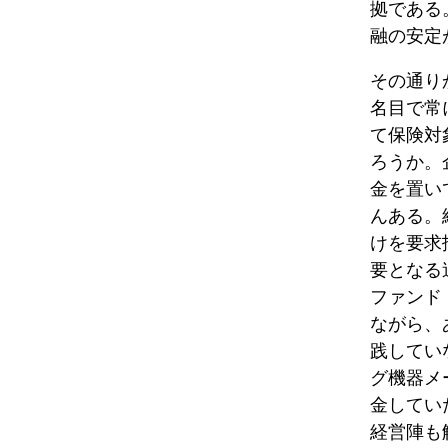
拠である
融の安定
その通り
名目で常
て保険対
ろうか。
金を置い
んある。
けを要求
要となる
ファンド
ながら、
践してい
グ機器メー
金してい
経営陣も