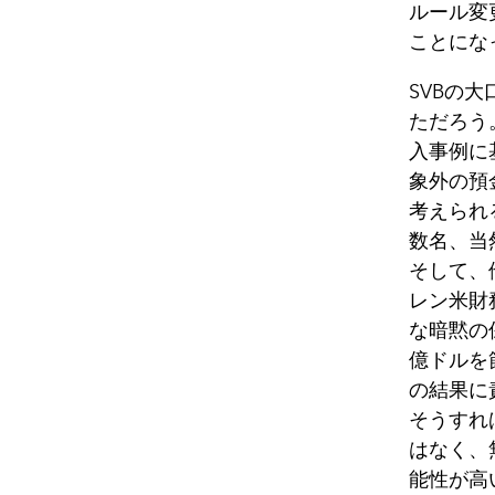
ルール変
ことにな
SVBの
ただろう
入事例に
象外の預
考えられ
数名、当
そして、
レン米財
な暗黙の
億ドルを
の結果に
そうすれ
はなく、
能性が高