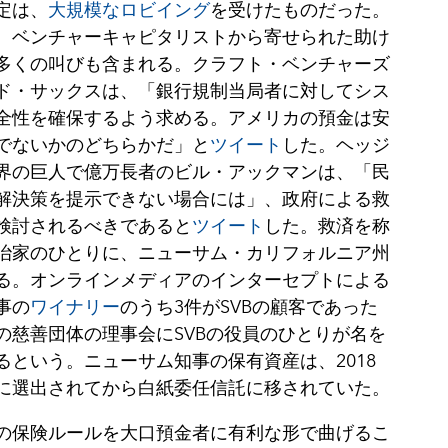
定は、
大規模なロビイング
を受けたものだった。
、ベンチャーキャピタリストから寄せられた助け
多くの叫びも含まれる。クラフト・ベンチャーズ
ド・サックスは、「銀行規制当局者に対してシス
全性を確保するよう求める。アメリカの預金は安
でないかのどちらかだ」と
ツイート
した。ヘッジ
界の巨人で億万長者のビル・アックマンは、「民
解決策を提示できない場合には」、政府による救
検討されるべきであると
ツイート
した。救済を称
治家のひとりに、ニューサム・カリフォルニア州
る。オンラインメディアのインターセプトによる
事の
ワイナリー
のうち
3件がSVBの顧客であった
の慈善団体の理事会にSVBの役員のひとりが名を
るという。ニューサム知事の保有資産は、2018
に選出されてから白紙委任信託に移されていた。
の保険ルールを大口預金者に有利な形で曲げるこ