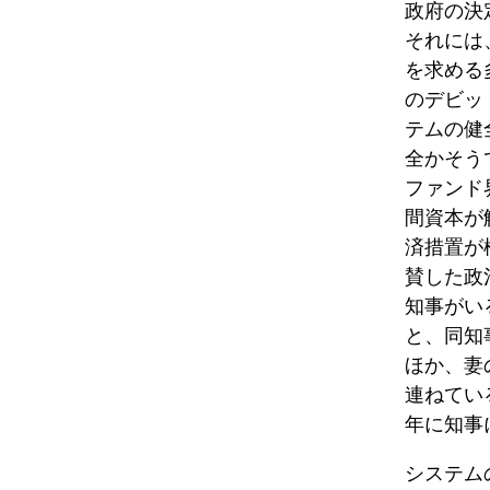
政府の決
それには
を求める
のデビッ
テムの健
全かそう
ファンド
間資本が
済措置が
賛した政
知事がい
と、同知
ほか、妻
連ねてい
年に知事
システム