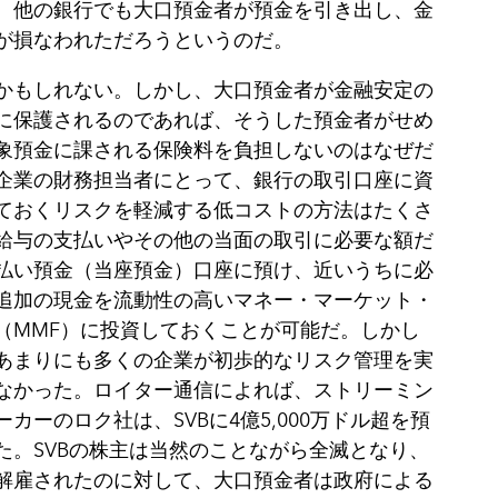
。他の銀行でも大口預金者が預金を引き出し、金
が損なわれただろうというのだ。
かもしれない。しかし、大口預金者が金融安定の
に保護されるのであれば、そうした預金者がせめ
象預金に課される保険料を負担しないのはなぜだ
企業の財務担当者にとって、銀行の取引口座に資
ておくリスクを軽減する低コストの方法はたくさ
給与の支払いやその他の当面の取引に必要な額だ
払い預金（当座預金）口座に預け、近いうちに必
追加の現金を流動性の高いマネー・マーケット・
（
MMF）に投資しておくことが可能だ。しかし
あまりにも多くの企業が初歩的なリスク管理を実
なかった。ロイター通信によれば、ストリーミン
カーのロク社は、SVBに4億5,000万ドル超を預
た。SVBの株主は当然のことながら全滅となり、
解雇されたのに対して、大口預金者は政府による