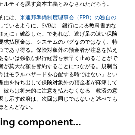
ナルティを課す資本主義とみなされただろう。
的には、
米連邦準備制度理事会（
FRB）の独自の
しているように、
SVBは「銀行による教科書的な
ゆえに」破綻した。であれば、逃げ足の速い保険
要求払預金は、システムのバグなのではなく、特
つであり得る。保険対象外の預金者が注意を払え
あるいは強欲な銀行経営を素早く止めることがで
者が莫大な額を節約することにつながる。規制当
今はモラルハザードを心配する時ではない」とい
理由を持ち出して保険対象外の預金者が麻痺して
、彼らは将来的に注意を払わなくなる。救済の意
返し示す政府は、次回は同じではないと述べても
ほとんどない。
ing component...