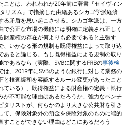
たことは、われわれが
20年前に著書『セイヴィン
ピタリズム』で指摘した由緒あるシカゴ学派経済
する矛盾を思い起こさせる。シカゴ学派は、一方
由で公正な市場の機能には明確に定義され正しく
る財産権の存在が何よりも必要であると主張す
で、いかなる形の規制も既得権益によって取り込
であると論じる。もし既得権益による規制の取り
能であるなら（実際、SVBに関するFRBの
事後検
では、
2019年にSVBのような銀行に対して業務の
下と検査緩和を容認するルール変更があったこと
れている）、既得権益による財産権の定義・執行
みが不可能な理由はあるだろうか。強力なベンチ
ピタリストが、何らかのより大きな公共財を引き
して、保険対象外の預金を保険対象のものに端的
直すことができない理由はどこにあるだろう