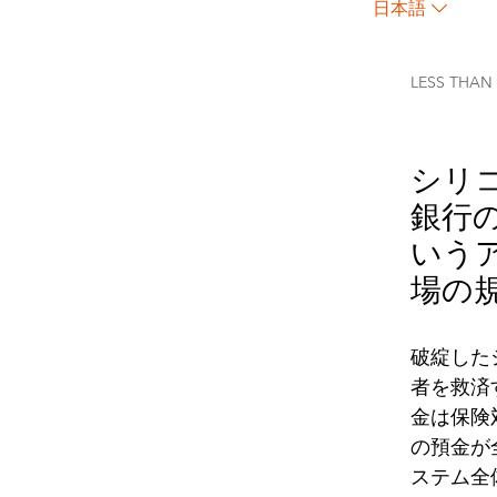
日本語
LESS THAN
シリ
銀行
いう
場の
破綻した
者を救済
金は保険
の預金が
ステム全