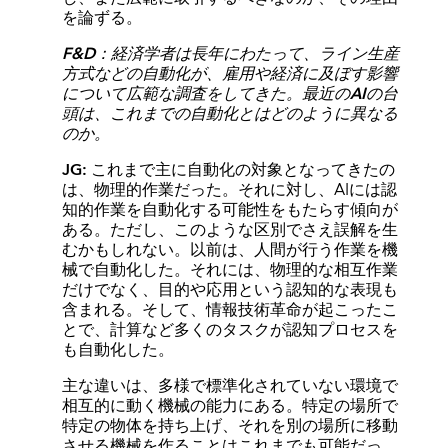
を論ずる。
F&D：経済学者は長年にわたって、ライン生産
方式などの自動化が、雇用や経済に及ぼす影響
について広範な調査をしてきた。最近のAIの台
頭は、これまでの自動化とはどのように異なる
のか。
JG:
これまで主に自動化の対象となってきたの
は、物理的作業だった。それに対し、AIには認
知的作業を自動化する可能性をもたらす傾向が
ある。ただし、このような区別でさえ誤解を生
むかもしれない。以前は、人間が行う作業を機
械で自動化した。それには、物理的な相互作業
だけでなく、目的や応用という認知的な表現も
含まれる。そして、情報技術革命が起こったこ
とで、計算など多くのタスクが認知プロセスを
も自動化した。
主な違いは、多様で標準化されていない環境で
相互的に動く機械の能力にある。特定の場所で
特定の物体を持ち上げ、それを別の場所に移動
させる機械を作ることはこれまでも可能だっ