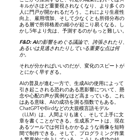
キルがさほど重要視されなくなり、より多くの
人に門戸が開かれるだろう。これにより生産性
向上、雇用増加、そして少なくとも所得分布の
ある層で所得格差の縮小が起こり易くなる。し
かし5年より先は、予測するのがもっと難しい。
F&D: AIの影響をめぐる議論で、誇張されたり、
あるいは見逃されたりしている重要な点は何
か。
それが分かればいいのだが、変化のスピートが
とにかく早すぎる。
AIの普及が進む一方で、生成AIの使用によって
引き起こされる恐れのある悪影響について、懸
念や心配の声が異例なほど高まっている。これ
はある意味、AIの成功を測る指数でもある。
ChatGPTやBirdなどの大規模言語モデル
（LLM）は、人間よりも速く、そして上手に文
章を書くことができる。生成系アートは、現在
あるツールでは何日もかかるような画像を短時
間で制作できる。そして、プログラミング作業
も驚異的に向上している。こうした成功の結