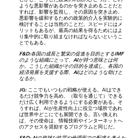
ような悪影響があるのかを突き止めることだと
すれば、影響を監視し、その原因を突き止め、
悪影響を緩和するための政策的介入を実験的に
検討することは当然のことだ。スピードにはメ
リットもあるが、最高の結果を得るためにはよ
り集中的に取り組まなければならないというこ
とでもある。
F&D:各国の成長と繁栄の促進を目的とするIMF
のような組織にとって、AIが持つ意味とは何
か。こうした組織がその目的を達成し、各国の
経済発展を支援する際、AIはどのような助けと
なるか。
JG:
ここでもいつもの戦略が使える。AIはでき
るだけ競争力を高め、（取引を通じて）できる
だけ広く利用できるようにする必要がある。そ
うすれば、AIが生産性向上に役立つ場所であれ
ば世界中どこにでも展開できる。言い換えれ
ば、その使命は、情報技術やインターネットへ
のアクセスを奨励するプログラムと同じだ。
F&D: AIの複雑な性質や倫理面での配慮を考えた