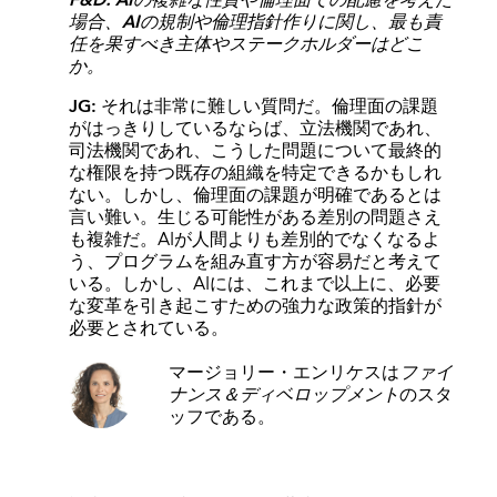
場合、AIの規制や倫理指針作りに関し、最も責
任を果すべき主体やステークホルダーはどこ
か。
JG:
それは非常に難しい質問だ。倫理面の課題
がはっきりしているならば、立法機関であれ、
司法機関であれ、こうした問題について最終的
な権限を持つ既存の組織を特定できるかもしれ
ない。しかし、倫理面の課題が明確であるとは
言い難い。生じる可能性がある差別の問題さえ
も複雑だ。AIが人間よりも差別的でなくなるよ
う、プログラムを組み直す方が容易だと考えて
いる。しかし、AIには、これまで以上に、必要
な変革を引き起こすための強力な政策的指針が
必要とされている。
マージョリー・エンリケス
は
ファイ
ナンス＆ディベロップメント
のスタ
ッフである。