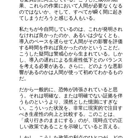
果、これらの作業において人間が必要なくなる
のではないか、そして、すべてが瞬く間に起き
てしまうだろうと感じる人もいる。
私たちが今自問しているのは、これが発明され
なければ良かったのか、あるいは少なくとも、
導入のペースを遅らせて人間がその影響を評価
する時間を作れば良かったのかということだ。
こうした疑問は警戒心から生まれている。しか
し、導入の遅れによる生産性低下とのバランス
を考える必要がある。さらに、どのような悪影
響があるのかは人間が使って初めてわかるもの
だ。
だから一般的に、恐怖が誇張されていると思
う。それは明確な、または明確でない証拠を伴
うものというより、漠然とした憶測にすぎな
い。こういった状況を、非常に現実的で注目す
べき生産性の向上と比較する。このことは、
「成り行きのままにする」のが、現時点での正
しい政策であることを示唆していると言える。
しかし、こうした政策の利点のひとつが、どの