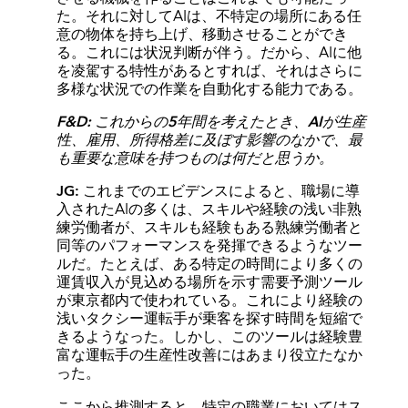
た。それに対してAIは、不特定の場所にある任
意の物体を持ち上げ、移動させることができ
る。これには状況判断が伴う。だから、AIに他
を凌駕する特性があるとすれば、それはさらに
多様な状況での作業を自動化する能力である。
F&D: これからの5年間を考えたとき、AIが生産
性、雇用、所得格差に及ぼす影響のなかで、最
も重要な意味を持つものは何だと思うか。
JG:
これまでのエビデンスによると、職場に導
入されたAIの多くは、スキルや経験の浅い非熟
練労働者が、スキルも経験もある熟練労働者と
同等のパフォーマンスを発揮できるようなツー
ルだ。たとえば、ある特定の時間により多くの
運賃収入が見込める場所を示す需要予測ツール
が東京都内で使われている。これにより経験の
浅いタクシー運転手が乗客を探す時間を短縮で
きるようなった。しかし、このツールは経験豊
富な運転手の生産性改善にはあまり役立たなか
った。
ここから推測すると、特定の職業においてはス