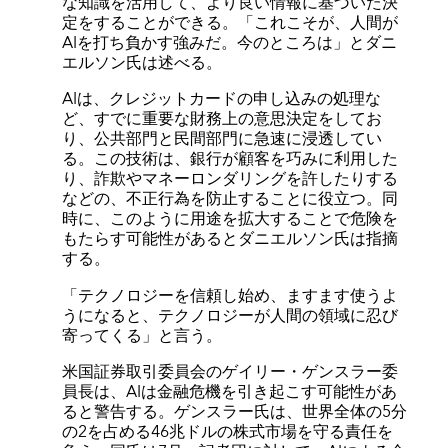
な知識を活用して、より良い情報に基づいた決
定をすることができる。「これこそが、人間が
AIを打ち負かす強みだ。今のところは」とダニ
エルソン氏は述べる。
AIは、クレジットカードの申し込みの処理な
ど、すでに重要な財務上の意思決定をしてお
り、公共部門と民間部門に急速に浸透してい
る。この技術は、銀行が顧客を巧みに利用した
り、詐欺やマネーロンダリングを許したりする
などの、不正行為を防止することに役立つ。同
時に、このように用途を拡大することで危険を
もたらす可能性があるとダニエルソン氏は指摘
する。
「テクノロジーを信頼し始め、ますます使うよ
うになると、テクノロジーが人間の領域に忍び
寄ってくる」と言う。
米国証券取引委員会のゲイリー・ゲンスラー委
員長は、AIは金融危機を引き起こす可能性があ
ると警告する。ゲンスラー氏は、世界全体の5分
の2を占める46兆ドルの株式市場を守る責任を