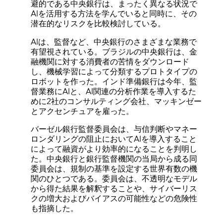
避的である中央銀行は、まったく異なる状況で
AIを活用する方法を学んでいると同時に、その
潜在的なリスクを比較検討している。
AIは、監督など、中央銀行のさまざまな業務で
有望視されている。ブラジルの中央銀行は、金
融機関に対する消費者の苦情をダウンロード
し、機械学習によって分類するプロトタイプの
ロボットを作った。インド準備銀行は今年、監
督業務にAIと、AI関連の分析作業を導入するた
めに2社のコンサルティング会社、マッキンゼー
とアクセンチュアを雇った。
バーゼル銀行監督委員会は、与信判断やマネー
ロンダリングの阻止においてAIを導入すること
によって融資がより効率的になることを判明し
た。中央銀行と銀行監督機関の当局から成る同
委員会は、規制の基準を設定する世界有数の機
関のひとつである。委員会は、不透明なモデル
から得た結果を解釈することや、サイバーリス
クの増大およびバイアスの可能性などの危険性
も指摘した。