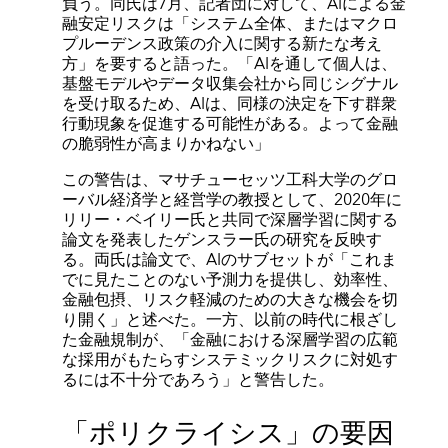
負う。同氏は7月、記者団に対して、AIによる金
融安定リスクは「システム全体、またはマクロ
プルーデンス政策の介入に関する新たな考え
方」を要すると語った。「AIを通して個人は、
基盤モデルやデータ収集会社から同じシグナル
を受け取るため、AIは、同様の決定を下す群衆
行動現象を促進する可能性がある。よって金融
の脆弱性が高まりかねない」
この警告は、マサチューセッツ工科大学のグロ
ーバル経済学と経営学の教授として、2020年に
リリー・ベイリー氏と共同で深層学習に関する
論文を発表したゲンスラー氏の研究を反映す
る。両氏は論文で、AIのサブセットが「これま
でに見たことのない予測力を提供し、効率性、
金融包摂、リスク軽減のための大きな機会を切
り開く」と述べた。一方、以前の時代に根ざし
た金融規制が、「金融における深層学習の広範
な採用がもたらすシステミックリスクに対処す
るには不十分であろう」と警告した。
「ポリクライシス」の要因