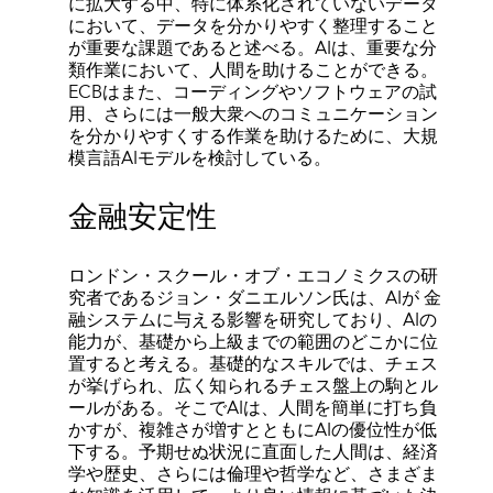
に拡大する中、特に体系化されていないデータ
において、データを分かりやすく整理すること
が重要な課題であると述べる。AIは、重要な分
類作業において、人間を助けることができる。
ECBはまた、コーディングやソフトウェアの試
用、さらには一般大衆へのコミュニケーション
を分かりやすくする作業を助けるために、大規
模言語AIモデルを検討している。
金融安定性
ロンドン・スクール・オブ・エコノミクスの研
究者であるジョン・ダニエルソン氏は、AIが 金
融システムに与える影響を研究しており、AIの
能力が、基礎から上級までの範囲のどこかに位
置すると考える。基礎的なスキルでは、チェス
が挙げられ、広く知られるチェス盤上の駒とル
ールがある。そこでAIは、人間を簡単に打ち負
かすが、複雑さが増すとともにAIの優位性が低
下する。予期せぬ状況に直面した人間は、経済
学や歴史、さらには倫理や哲学など、さまざま