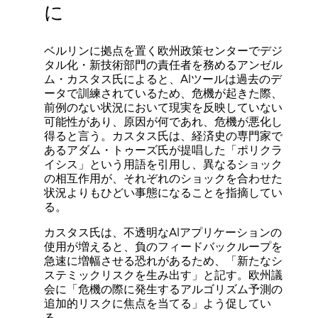
に
ベルリンに拠点を置く欧州政策センターでデジ
タル化・新技術部門の責任者を務めるアンゼル
ム・カスタス氏によると、AIツールは過去のデ
ータで訓練されているため、危機が起きた際、
前例のない状況において現実を反映していない
可能性があり、原因が何であれ、危機が悪化し
得ると言う。カスタス氏は、経済史の専門家で
あるアダム・トゥーズ氏が提唱した「ポリクラ
イシス」という用語を引用し、異なるショック
の相互作用が、それぞれのショックを合わせた
状況よりもひどい事態になることを指摘してい
る。
カスタス氏は、不透明なAIアプリケーションの
使用が増えると、負のフィードバックループを
急速に増幅させる恐れがあるため、「新たなシ
ステミックリスクを生み出す」と記す。欧州議
会に「危機の際に発生するアルゴリズム予測の
追加的リスクに焦点を当てる」よう促してい
る。