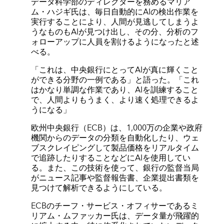
データ科学部のディレクターを務めるマリア
ム・ハジギ氏は、毎日自動的にAIの検出作業を
実行することにより、人間が見逃してしまうよ
うなものもAIが見つけ出し、その分、分析のフ
ォローアップに人員を割けるようになったと述
べる。
「これは、中央銀行にとってAIが真に輝くこと
ができる分野の一例である」と語った。「これ
はかなり単調な作業であり、AIを訓練すること
で、人間よりもうまく、より速く処理できるよ
うになる」
欧州中央銀行（ECB）は、1,000万の企業や政府
機関からのデータの分類を自動化したり、ウェ
ブスクレイピングして製品価格をリアルタイム
で追跡したりすることなどにAIを使用してい
る。また、この技術を使って、銀行の監督当局
がニュース記事や監督報告書、企業提出書類を
見つけて解析できるようにしている。
ECBのチーフ・サービス・オフィサーであるミ
リアム・ムファッカー氏は、データ量が飛躍的