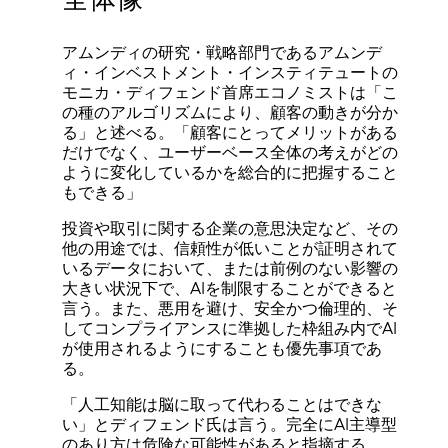
アムンディの研究・戦略部門であるアムンデ
ィ・インベストメント・インスティテュートの
モニカ・ディフェンド首席エコノミストは「こ
の種のアルゴリズムにより、顧客の動きが分か
る」と述べる。「顧客にとってメリットがある
だけでなく、ユーザーベース全体の考えがどの
ように変化しているかを総合的に把握すること
もできる」
投資や取引に関する企業の意思決定など、その
他の用途では、信頼性が低いことが証明されて
いるデータにおいて、または前例のない影響の
大きい状況下で、AIを制限することができると
言う。また、悪用を避け、安全かつ倫理的、そ
してコンプライアンスに準拠した枠組み内でAI
が使用されるようにすることも優先事項であ
る。
「人工知能は脳に取って代わることはできな
い」とディフェンド氏は言う。完全にAI主導型
のあり方は危険な可能性があると指摘する。