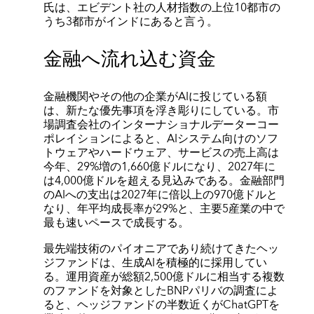
氏は、エビデント社の人材指数の上位10都市の
うち3都市がインドにあると言う。
金融へ流れ込む資金
金融機関やその他の企業がAIに投じている額
は、新たな優先事項を浮き彫りにしている。市
場調査会社のインターナショナルデーターコー
ポレイションによると、AIシステム向けのソフ
トウェアやハードウェア、サービスの売上高は
今年、29%増の1,660億ドルになり、2027年に
は4,000億ドルを超える見込みである。金融部門
のAIへの支出は2027年に倍以上の970億ドルと
なり、年平均成長率が29%と、主要5産業の中で
最も速いペースで成長する。
最先端技術のパイオニアであり続けてきたヘッ
ジファンドは、生成AIを積極的に採用してい
る。運用資産が総額2,500億ドルに相当する複数
のファンドを対象としたBNPパリバの調査によ
ると、ヘッジファンドの半数近くがChatGPTを