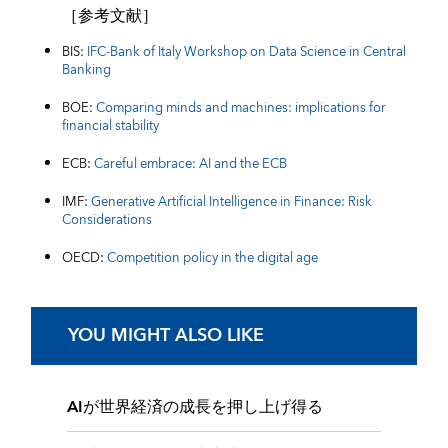
［参考文献］
BIS:
IFC-Bank of Italy Workshop on Data Science in Central
Banking
BOE:
Comparing minds and machines: implications for
financial stability
ECB:
Careful embrace: AI and the ECB
IMF:
Generative Artificial Intelligence in Finance: Risk
Considerations
OECD:
Competition policy in the digital age
YOU MIGHT ALSO LIKE
AIが世界経済の成長を押し上げ得る