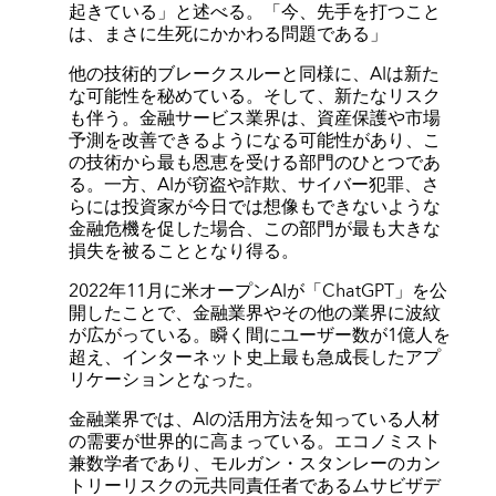
起きている」と述べる。「今、先手を打つこと
は、まさに生死にかかわる問題である」
他の技術的ブレークスルーと同様に、AIは新た
な可能性を秘めている。そして、新たなリスク
も伴う。金融サービス業界は、資産保護や市場
予測を改善できるようになる可能性があり、こ
の技術から最も恩恵を受ける部門のひとつであ
る。一方、AIが窃盗や詐欺、サイバー犯罪、さ
らには投資家が今日では想像もできないような
金融危機を促した場合、この部門が最も大きな
損失を被ることとなり得る。
2022年11月に米オープンAIが「ChatGPT」を公
開したことで、金融業界やその他の業界に波紋
が広がっている。瞬く間にユーザー数が1億人を
超え、インターネット史上最も急成長したアプ
リケーションとなった。
金融業界では、AIの活用方法を知っている人材
の需要が世界的に高まっている。エコノミスト
兼数学者であり、モルガン・スタンレーのカン
トリーリスクの元共同責任者であるムサビザデ