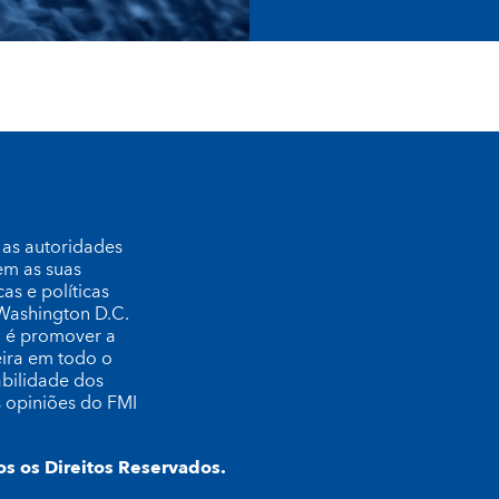
 as autoridades
em as suas
s e políticas
 Washington D.C.
o é promover a
eira em todo o
bilidade dos
 opiniões do FMI
s os Direitos Reservados.