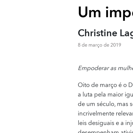
Um impe
Christine La
8 de março de 2019
Empoderar as mulhe
Oito de março é o Di
a luta pela maior i
de um século, mas s
incrivelmente releva
leis desiguais e a i
desempenham ativid