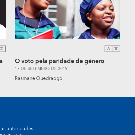
文
A
文
a
O voto pela paridade de género
17 DE SETEMBRO DE 2019
Rasmane Ouedraogo
 as autoridades
em as suas