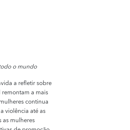
 todo o mundo
ida a refletir sobre
al remontam a mais
 mulheres continua
a violência até as
es as mulheres
tivas de promoção.