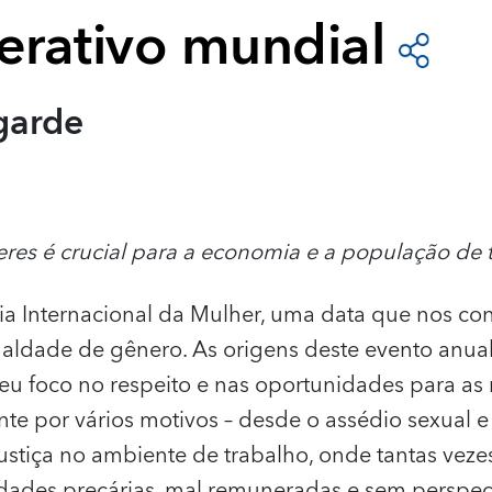
rativo mundial
garde
res é crucial para a economia e a população de
a Internacional da Mulher, uma data que nos conv
gualdade de gênero. As origens deste evento anu
eu foco no respeito e nas oportunidades para as
nte por vários motivos – desde o assédio sexual e 
njustiça no ambiente de trabalho, onde tantas vez
ades precárias, mal remuneradas e sem perspec