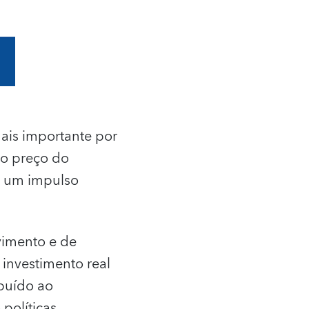
ais importante por
ao preço do
u um impulso
vimento e de
investimento real
buído ao
políticas