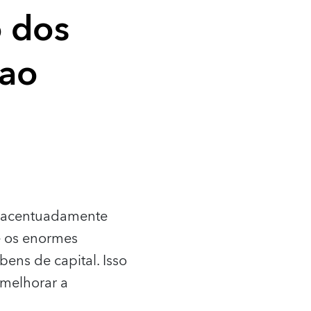
o dos
 ao
m acentuadamente
e os enormes
ens de capital. Isso
 melhorar a