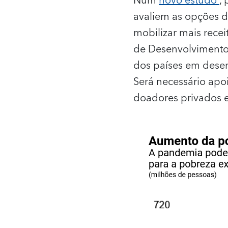
Num
novo estudo
,
avaliem as opções d
mobilizar mais recei
de Desenvolvimento 
dos países em desen
Será necessário apo
doadores privados e o