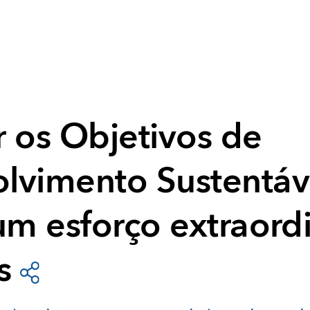
r os Objetivos de
lvimento Sustentáv
um esforço extraord
s