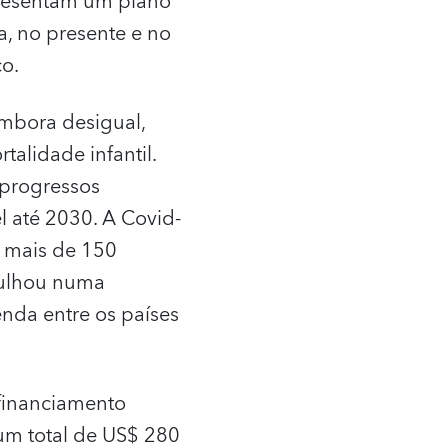
presentam um plano
a, no presente e no
co.
mbora desigual,
alidade infantil.
progressos
l até 2030. A Covid-
 mais de 150
gulhou numa
nda entre os países
financiamento
um total de US$ 280