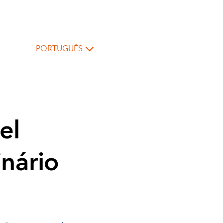
PORTUGUÊS
el
inário