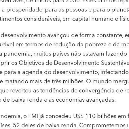
tentável, definidos para 2030. Estes últimos re
a prosperidade, para as pessoas e para o planet
timentos consideráveis, em capital humano e físi
 desenvolvimento avançou de forma constante, e
ável em termos de redução da pobreza e da mort
 pandemia, muitos países não estavam fazendo 
mprir os Objetivos de Desenvolvimento Sustentáve
e para a agenda do desenvolvimento, infectando
 e matando mais de três milhões. O mundo mer
que reverteu as tendências de convergência de re
 de baixa renda e as economias avançadas.
andemia, o FMI já concedeu US$ 110 bilhões em 
aíses, 52 deles de baixa renda. Comprometemos 