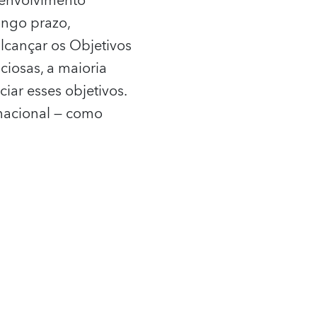
envolvimento
ongo prazo,
alcançar os Objetivos
iosas, a maioria
ar esses objetivos.
rnacional — como